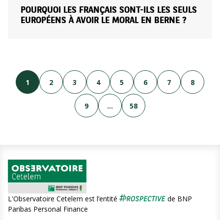
POURQUOI LES FRANÇAIS SONT-ILS LES SEULS
EUROPÉENS À AVOIR LE MORAL EN BERNE ?
1
2
3
4
5
6
7
8
9
…
58
L'Observatoire Cetelem est l’entité
de BNP
Paribas Personal Finance