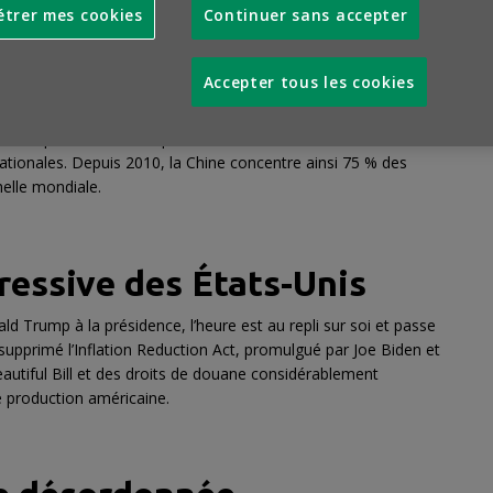
trer mes cookies
Continuer sans accepter
passage une organisation économique mondiale qui prévalait
Accepter tous les cookies
ssance mondiale, quecertains se plaisent encore à qualifier
longtemps, particulièrement pour le secteur automobile. Le
un coup de volant marqué en direction de la voiture
tionales. Depuis 2010, la Chine concentre ainsi 75 % des
helle mondiale.
ressive des États-Unis
d Trump à la présidence, l’heure est au repli sur soi et passe
 supprimé l’Inflation Reduction Act, promulgué par Joe Biden et
 Beautiful Bill et des droits de douane considérablement
e production américaine.