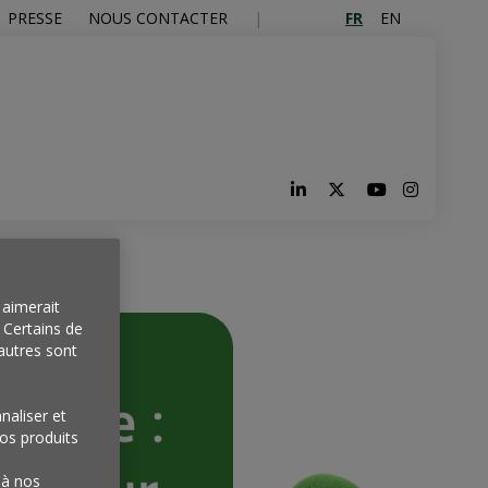
FR
EN
PRESSE
NOUS CONTACTER
alisation
aimerait
. Certains de
autres sont
naliser et
os produits
'à nos