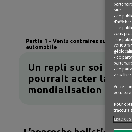
partenair
Site;
- de publ
d’afficher
- de publ
vous prop
- de publ
Partie 1 - Vents contraires sur le sect
vous affi
automobile
géolocalis
- de part
partenair
Un repli sur soi qui
- de part
visualise
pourrait acter la fin 
Votre con
mondialisation
peut être
Pour obten
traceurs 
Liste des
L’approche holistique c