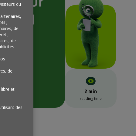
isiteurs du
artenaires,
il ;
naires, de
rêt ;
aires, de
blicités
nos
res, de
libre et
2 min
reading time
utilisant des