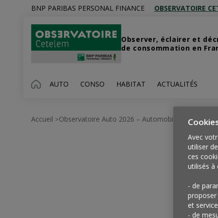
BNP PARIBAS PERSONAL FINANCE
OBSERVATOIRE CE
Observer, éclairer et dé
de consommation en Franc
AUTO
CONSO
HABITAT
ACTUALITÉS
Accueil
Observatoire Auto 2026 – Automobile : 5 Voies P
>
Cookie
Avec votr
utiliser d
ces cooki
utilisés à 
- de para
proposer 
et service
- de mesu