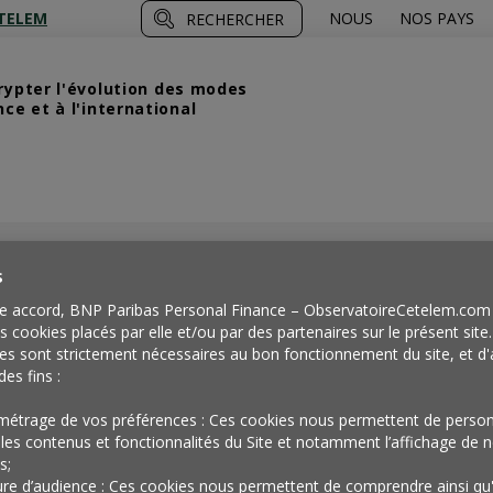
TELEM
NOUS
NOS PAYS
RECHERCHER
crypter l'évolution des modes
e et à l'international
our Le Rebond
Un Repli Sur Soi Qui Pourrait Acter La Fin De La Mondi
>
s
e accord, BNP Paribas Personal Finance – ObservatoireCetelem.com 
es cookies placés par elle et/ou par des partenaires sur le présent site
es sont strictement nécessaires au bon fonctionnement du site, et d'
des fins :
métrage de vos préférences : Ces cookies nous permettent de person
les contenus et fonctionnalités du Site et notamment l’affichage de n
s;
re d’audience : Ces cookies nous permettent de comprendre ainsi qu