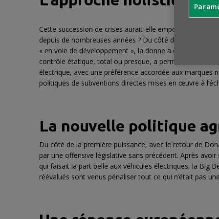
Paramé
Cette succession de crises aurait-elle emporté sur son 
depuis de nombreuses années ? Du côté de la seconde pui
« en voie de développement », la donne a évolué depuis 
contrôle étatique, total ou presque, a permis de donner 
électrique, avec une préférence accordée aux marques na
politiques de subventions directes mises en œuvre à l’éc
La nouvelle politique ag
Du côté de la première puissance, avec le retour de Donal
par une offensive législative sans précédent. Après avoir
qui faisait la part belle aux véhicules électriques, la Big
réévalués sont venus pénaliser tout ce qui n’était pas un