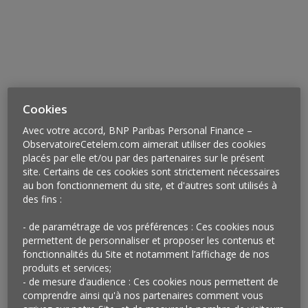
Cookies
Avec votre accord, BNP Paribas Personal Finance –
ObservatoireCetelem.com aimerait utiliser des cookies
placés par elle et/ou par des partenaires sur le présent
site. Certains de ces cookies sont strictement nécessaires
au bon fonctionnement du site, et d'autres sont utilisés à
Vu à Paris
des fins :
L’enseigne Naturalia a récemment inauguré, dans le
- de paramétrage de vos préférences : Ces cookies nous
15ème arrondissement, son dernier concept de
permettent de personnaliser et proposer les contenus et
magasin baptisé
Naturalia Origines
dédié aux
fonctionnalités du Site et notamment l’affichage de nos
médecines douces et à la nature. 1 300 produits y sont
produits et services;
- de mesure d’audience : Ces cookies nous permettent de
proposés, répartis en cinq espaces : compléments
comprendre ainsi qu'à nos partenaires comment vous
alimentaires, herboristerie, aromathérapie, super-