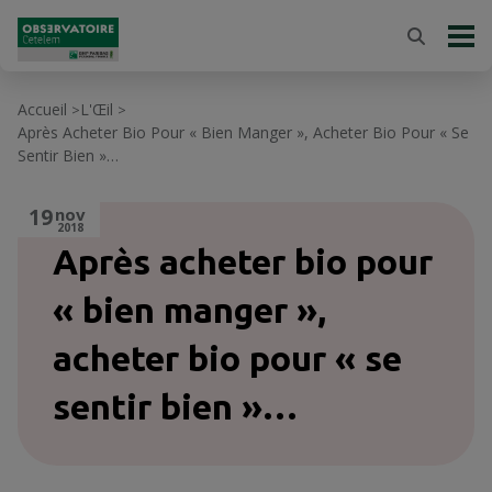
Accueil
L'Œil
>
>
Après Acheter Bio Pour « Bien Manger », Acheter Bio Pour « Se
Sentir Bien »…
19
nov
2018
Après acheter bio pour
« bien manger »,
acheter bio pour « se
sentir bien »…