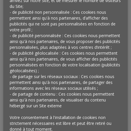
arrivez sur notre Site, et de mesurer le nombre de visiteurs
aliments et ayurveda. L’agencement du magasin,
du Site;
particulièrement aéré, comprend aussi des espaces,
- de publicité non personnalisée : Ces cookies nous
non marchands pour entamer et susciter les
permettent ainsi qu'à nos partenaires, d’afficher des
publicités qui ne sont pas personnalisées en fonction de
discussions et les échanges avec une équipe
votre profil ;
spécialement formée. Composée de quatre personnes
- de publicité personnalisée : Ces cookies nous permettent
spécialisées dans la médecine douce comme des
ainsi qu'à nos partenaires, de vous proposer des publicités
naturopathes ou des diététiciens, l’équipe propose des
personnalisées, plus adaptées à vos centres d’intérêt ;
consultations, sur rendez-vous, et des ateliers
- de publicité géolocalisée : Ces cookies nous permettent
ainsi qu'à nos partenaires, de vous afficher des publicités
thématiques. Un bar à herbes et infusion est
personnalisées en fonction de votre localisation (publicités
également proposé. Enfin, un plafond végétal (thym,
géolocalisées) ;
orchidées, basilic), une première en Europe, vient
- de partage sur les réseaux sociaux : Ces cookies nous
affirmer la personnalité du lieu.
permettent ainsi qu'à nos partenaires, de partager des
informations avec les réseaux sociaux utilisés ;
Qu’en penser ?
- de partage de contenu : Ces cookies nous permettent
ainsi qu'à nos partenaires, de visualiser du contenu
Enseigne pionnière du bio, Naturalia inaugure
hébergé sur un Site externe
aujourd’hui, avec son dernier concept de magasin, une
nouvelle phase dans le développement de ce marché.
Votre consentement à l'installation de cookies non
Après les produits bios, portés par des discours
strictement nécessaires est libre et peut être retiré ou
centrés sur les origines, les producteurs et leurs
donné à tout moment.