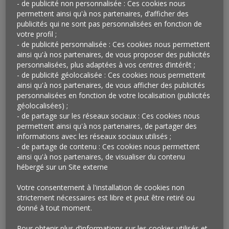
- de publicité non personnalisée : Ces cookies nous
restaurés. Concrètement, la marque proposera à ses
permettent ainsi qu'à nos partenaires, d’afficher des
clients de venir déposer leurs anciennes paires (soit
publicités qui ne sont pas personnalisées en fonction de
neuf modèles emblématiques) pour procéder à une
votre profil ;
- de publicité personnalisée : Ces cookies nous permettent
expertise et recevoir un bon d’achat. Ouverture prévue
ainsi qu'à nos partenaires, de vous proposer des publicités
pour le 14 janvier. Animée par la même idée, Cartier a
personnalisées, plus adaptées à vos centres d’intérêt ;
récemment annoncé vouloir offrir à ses clients la
- de publicité géolocalisée : Ces cookies nous permettent
possibilité de racheter leurs montres pour leur
ainsi qu'à nos partenaires, de vous afficher des publicités
permettre d’acquérir des créations issues de collections
personnalisées en fonction de votre localisation (publicités
géolocalisées) ;
plus récentes. Selon une étude menée par le Boston
- de partage sur les réseaux sociaux : Ces cookies nous
Consulting Group, 57 % des acheteurs de luxe de
permettent ainsi qu'à nos partenaires, de partager des
seconde main se seraient ensuite tournés vers les
informations avec les réseaux sociaux utilisés ;
produits neufs ou songeraient à le faire…
- de partage de contenu : Ces cookies nous permettent
ainsi qu'à nos partenaires, de visualiser du contenu
Qu’en penser ?
hébergé sur un Site externe
Les marques de luxe ne pourront pas échapper au
Votre consentement à l'installation de cookies non
mouvement actuel en faveur de l’économie circulaire
strictement nécessaires est libre et peut être retiré ou
donné à tout moment.
qui anime de plus en plus de consommateurs et touche
progressivement l’ensemble des secteurs. A bien y
Pour obtenir plus d’informations sur les cookies utilisés et