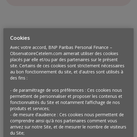
Cookies
Avec votre accord, BNP Paribas Personal Finance –
ObservatoireCetelem.com aimerait utiliser des cookies
placés par elle et/ou par des partenaires sur le présent
site. Certains de ces cookies sont strictement nécessaires
au bon fonctionnement du site, et d'autres sont utilisés à
des fins :
- de paramétrage de vos préférences : Ces cookies nous
permettent de personnaliser et proposer les contenus et
Vu à Paris
fonctionnalités du Site et notamment l’affichage de nos
produits et services;
Le fabricant de chaussures Weston a récemment
- de mesure d’audience : Ces cookies nous permettent de
annoncé l’ouverture, dans trois de ses magasins, d’un
comprendre ainsi qu'à nos partenaires comment vous
arrivez sur notre Site, et de mesurer le nombre de visiteurs
nouveau département baptisé Weston Vintage où ses
du Site;
anciens modèles seront proposés à la vente, une fois