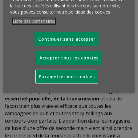
regarder,
la démarche pourrait même s’avérer très
la liste des sociétés utilisant des traceurs sur notre site,
vertueuse
pour elles car elle favorise l’attractivité de
vous pouvez consulter notre politique des cookies :
leurs anciens modèles (souvent les plus
Liste des partenaires
emblématiques) auprès de nouvelles populations, ce
qui ne peut que renforcer leur présence à l’esprit
e
t
Continuer sans accepter
donc leur désirabilité
. Il peut s’agir de clients plus
jeunes (pas seulement), tentés par le luxe, mais freinés
par le prix ou encore de tous ceux qui voient là une
Accepter tous les cookies
proposition responsable puisque fondée sur la
circulation des biens plutôt que l’incitation permanente
à leur accumulation. La démarche peut également
Paramétrer mes cookies
contribuer à
valoriser la dimension patrimoniale
d’une marque, en particulier à travers l’angle,
essentiel pour elle, de la transmission
et cela de
façon bien plus vraie et efficace que toutes les
campagnes de pub et autres story-tellings aux
contours trop parfaits. L’apparition dans les magasins
de luxe d’une offre de seconde main vient ainsi prendre
le contre-pied de la tendance actuelle consistant à