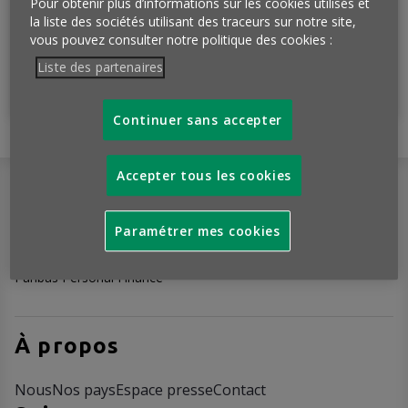
Pour obtenir plus d’informations sur les cookies utilisés et
la liste des sociétés utilisant des traceurs sur notre site,
vous pouvez consulter notre politique des cookies :
Liste des partenaires
Je m'abonne
Continuer sans accepter
Accepter tous les cookies
Paramétrer mes cookies
L'Observatoire Cetelem est l’entité
de BNP
Paribas Personal Finance
À propos
Nous
Nos pays
Espace presse
Contact