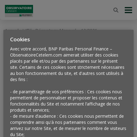
Accueil
L'Œil
Décryptage Mensuel – 12/2021
>
>
Cookies
27
déc
Avec votre accord, BNP Paribas Personal Finance –
2021
ObservatoireCetelem.com aimerait utiliser des cookies
Décryptage mensuel –
placés par elle et/ou par des partenaires sur le présent
site. Certains de ces cookies sont strictement nécessaires
12/2021
au bon fonctionnement du site, et d'autres sont utilisés à
des fins :
- de paramétrage de vos préférences : Ces cookies nous
permettent de personnaliser et proposer les contenus et
fonctionnalités du Site et notamment l’affichage de nos
produits et services;
- de mesure d’audience : Ces cookies nous permettent de
comprendre ainsi qu'à nos partenaires comment vous
arrivez sur notre Site, et de mesurer le nombre de visiteurs
du Site;