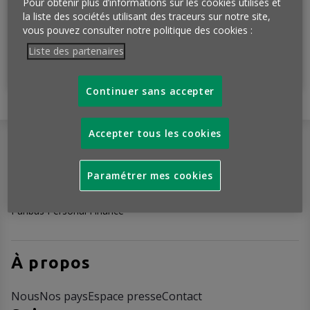
Pour obtenir plus d’informations sur les cookies utilisés et
la liste des sociétés utilisant des traceurs sur notre site,
vous pouvez consulter notre politique des cookies :
Liste des partenaires
Je m'abonne
Continuer sans accepter
Accepter tous les cookies
Paramétrer mes cookies
L'Observatoire Cetelem est l’entité
de BNP
Paribas Personal Finance
À propos
Nous
Nos pays
Espace presse
Contact