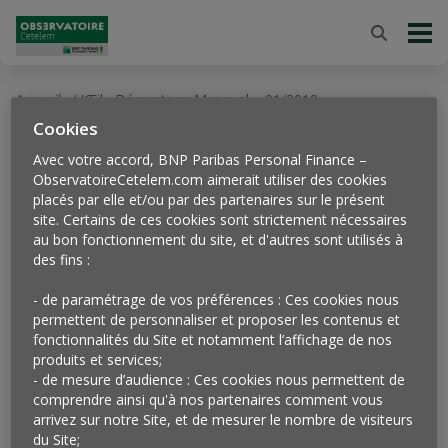
Accueil
L'Œil
Décryptage Mensuel – 01/2019
>
>
Cookies
30
jan
Avec votre accord, BNP Paribas Personal Finance –
2019
ObservatoireCetelem.com aimerait utiliser des cookies
Décryptage mensuel –
placés par elle et/ou par des partenaires sur le présent
site. Certains de ces cookies sont strictement nécessaires
01/2019
au bon fonctionnement du site, et d'autres sont utilisés à
des fins :
- de paramétrage de vos préférences : Ces cookies nous
permettent de personnaliser et proposer les contenus et
fonctionnalités du Site et notamment l’affichage de nos
produits et services;
- de mesure d’audience : Ces cookies nous permettent de
comprendre ainsi qu'à nos partenaires comment vous
arrivez sur notre Site, et de mesurer le nombre de visiteurs
du Site;