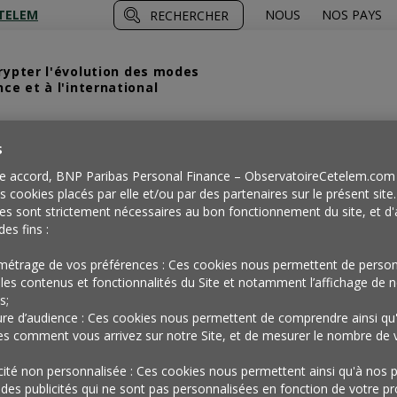
TELEM
NOUS
NOS PAYS
RECHERCHER
crypter l'évolution des modes
e et à l'international
s
e accord, BNP Paribas Personal Finance – ObservatoireCetelem.com 
es cookies placés par elle et/ou par des partenaires sur le présent site
es sont strictement nécessaires au bon fonctionnement du site, et d'
des fins :
métrage de vos préférences : Ces cookies nous permettent de person
les contenus et fonctionnalités du Site et notamment l’affichage de n
s;
re d’audience : Ces cookies nous permettent de comprendre ainsi qu
es comment vous arrivez sur notre Site, et de mesurer le nombre de v
e
icité non personnalisée : Ces cookies nous permettent ainsi qu'à nos p
 des publicités qui ne sont pas personnalisées en fonction de votre prof