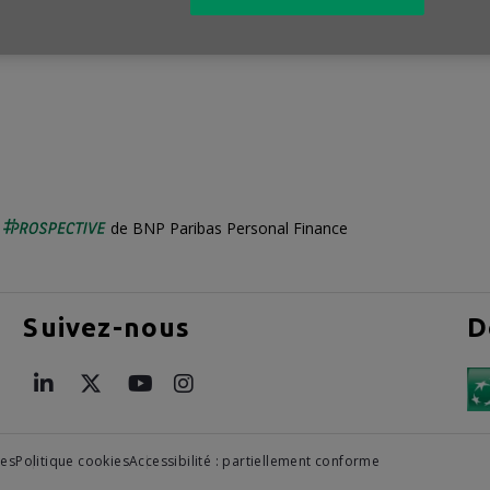
gratuit !
é
de BNP Paribas Personal Finance
Suivez-nous
D
les
Politique cookies
Accessibilité : partiellement conforme