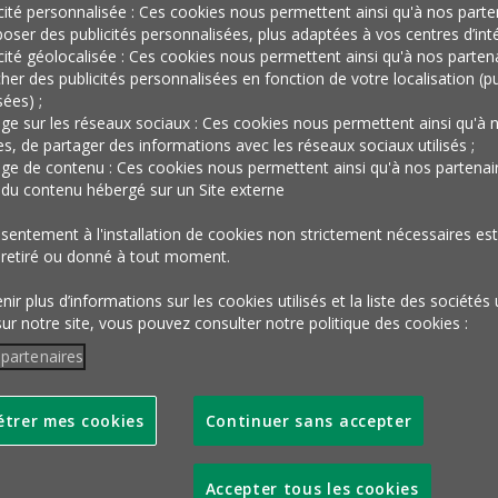
icité personnalisée : Ces cookies nous permettent ainsi qu'à nos parte
oser des publicités personnalisées, plus adaptées à vos centres d’inté
icité géolocalisée : Ces cookies nous permettent ainsi qu'à nos parten
cher des publicités personnalisées en fonction de votre localisation (pu
ées) ;
age sur les réseaux sociaux : Ces cookies nous permettent ainsi qu'à 
es, de partager des informations avec les réseaux sociaux utilisés ;
age de contenu : Ces cookies nous permettent ainsi qu'à nos partenai
r du contenu hébergé sur un Site externe
sentement à l'installation de cookies non strictement nécessaires est 
 retiré ou donné à tout moment.
ir plus d’informations sur les cookies utilisés et la liste des sociétés 
sur notre site, vous pouvez consulter notre politique des cookies :
 partenaires
La newsletter des micro-fait
trer mes cookies
Continuer sans accepter
l’Œil, c'est tous les lundis et 
Accepter tous les cookies