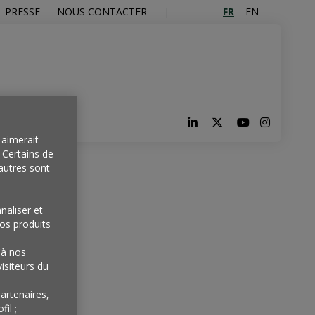
FR
EN
PRESSE
NOUS CONTACTER
aimerait
. Certains de
autres sont
naliser et
os produits
'à nos
isiteurs du
artenaires,
il ;