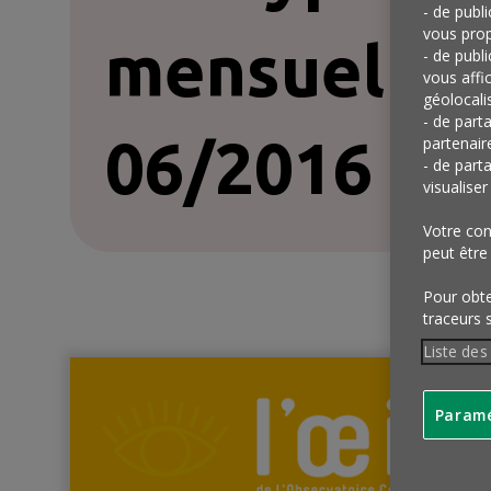
- de publ
vous prop
mensuel –
- de publ
vous affi
géolocalis
- de part
06/2016
partenair
- de part
visualise
Votre con
peut être
Pour obten
traceurs 
Liste des
Paramé