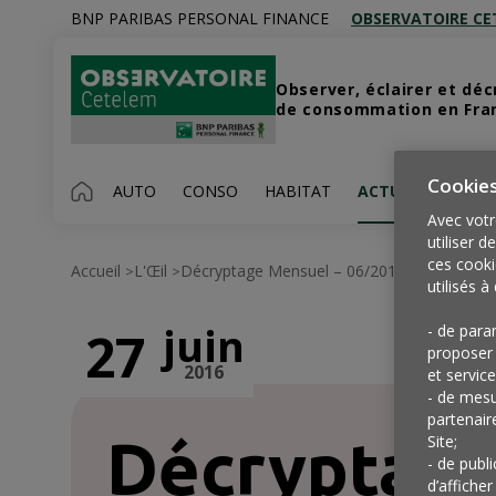
BNP PARIBAS PERSONAL FINANCE
OBSERVATOIRE CE
Observer, éclairer et dé
de consommation en Franc
Cookie
AUTO
CONSO
HABITAT
ACTUALITÉS
Avec votr
utiliser d
ces cooki
Accueil
L'Œil
Décryptage Mensuel – 06/2016
>
>
utilisés à 
juin
- de para
27
proposer 
2016
et service
- de mesu
partenair
Décryptag
Site;
- de publ
d’afficher