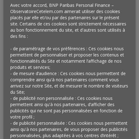
Avec votre accord, BNP Paribas Personal Finance –
ObservatoireCetelem.com aimerait utiliser des cookies
placés par elle et/ou par des partenaires sur le présent
site. Certains de ces cookies sont strictement nécessaires
au bon fonctionnement du site, et d'autres sont utilisés à
des fins :
- de paramétrage de vos préférences : Ces cookies nous
permettent de personnaliser et proposer les contenus et
fonctionnalités du Site et notamment l’affichage de nos
produits et services;
Vu en France
- de mesure d’audience : Ces cookies nous permettent de
comprendre ainsi qu'à nos partenaires comment vous
Grâce à son rapprochement avec la start-up américaine
arrivez sur notre Site, et de mesurer le nombre de visiteurs
INNIT
, Carrefour propose désormais à ses clients un
du Site;
score nutritionnel personnalisé, calculé à partir de
- de publicité non personnalisée : Ces cookies nous
leurs préférences alimentaires (vegan, végétalien,
permettent ainsi qu'à nos partenaires, d’afficher des
bio…), de leurs objectifs et de leurs critères de santé
publicités qui ne sont pas personnalisées en fonction de
votre profil ;
(allergie…) dans le strict respect du cadre régi par le
- de publicité personnalisée : Ces cookies nous permettent
RGPD. Les recommandations s’appliquent aux 40 000
ainsi qu'à nos partenaires, de vous proposer des publicités
références proposées sur son site et ne concernent
personnalisées, plus adaptées à vos centres d’intérêt ;