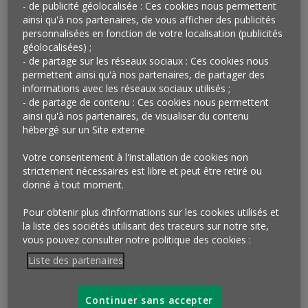
que les produits transformés. Le score personnalisé
- de publicité géolocalisée : Ces cookies nous permettent
INNIT s’affiche sous la forme d’une notation sur 100
ainsi qu'à nos partenaires, de vous afficher des publicités
personnalisées en fonction de votre localisation (publicités
ou d’une mention « à éviter ». Plus le score est élevé,
géolocalisées) ;
plus le produit est adapté au profil du client. Carrefour
- de partage sur les réseaux sociaux : Ces cookies nous
envisage d’étendre ce service à d’autres pays.
permettent ainsi qu'à nos partenaires, de partager des
informations avec les réseaux sociaux utilisés ;
Qu’en penser ?
- de partage de contenu : Ces cookies nous permettent
ainsi qu'à nos partenaires, de visualiser du contenu
Face à une moindre confiance des consommateurs
hébergé sur un Site externe
envers les promesses des marques, les enseignes
tentent de s’installer dans un nouveau
rôle vertueux
Votre consentement à l'installation de cookies non
strictement nécessaires est libre et peut être retiré ou
d’intermédiaires
entre les marques et leurs clients
donné à tout moment.
pour orienter ceux-ci vers ce qui correspond le mieux à
leurs attentes. Une position comparable à celle de
Pour obtenir plus d’informations sur les cookies utilisés et
Nutri-score ou, mieux encore, de Yuka, dont le succès
la liste des sociétés utilisant des traceurs sur notre site,
vient confirmer une attente de conseils de la part de
vous pouvez consulter notre politique des cookies :
consommateurs
perdus face à l’hyperchoix et à la
Liste des partenaires
diversité des discours.
Avec ses scores nutritionnels
personnalisés, Carrefour propose à ses clients une
Continuer sans accepter
expérience inédite, proche
d’un coaching