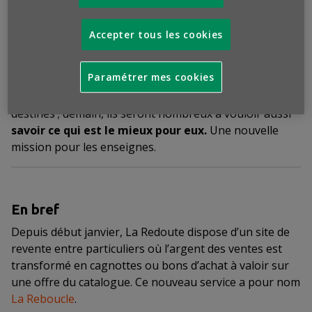
nutritionnel
, lui permettant de resserrer ses liens avec
eux beaucoup plus efficacement, et de façon moins
Accepter tous les cookies
explicitement commerciale, qu’à travers l’analyse des
données récupérées via un programme de fidélité.
Paramétrer mes cookies
Jusqu’à présent, les consommateurs étaient désireux
de connaître les origines des produits qui leur étaient
destinés ; demain, ils seront nombreux à vouloir aussi
savoir ce qui est le mieux pour eux.
Une nouvelle
mission pour les enseignes.
En bref
Depuis début janvier, La Redoute dispose d’un site de
revente entre particuliers où l’argent des ventes est
transformé en cagnottes ou bons d’achat à valoir sur
une offre du catalogue. Ce nouveau service a pour nom
La Reboucle
.