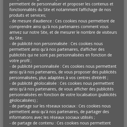
permettent de personnaliser et proposer les contenus et
fonctionnalités du Site et notamment l’affichage de nos
produits et services;
- de mesure d’audience : Ces cookies nous permettent de
comprendre ainsi qu'à nos partenaires comment vous
arrivez sur notre Site, et de mesurer le nombre de visiteurs
du Site;
L’OEIL A ANALYSE
- de publicité non personnalisée : Ces cookies nous
permettent ainsi qu'à nos partenaires, d’afficher des
Vu à Paris… rive gauche…
publicités qui ne sont pas personnalisées en fonction de
votre profil ;
Pour son restaurant de la rue d’Assas, la chef Hélène
- de publicité personnalisée : Ces cookies nous permettent
ainsi qu'à nos partenaires, de vous proposer des publicités
Darroze a imaginé une expérience unique, baptisée La
personnalisées, plus adaptées à vos centres d’intérêt ;
Table du Sommelier, en partenariat avec la Grande
- de publicité géolocalisée : Ces cookies nous permettent
Epicerie de Paris (Le Bon Marché). Les clients qui
ainsi qu'à nos partenaires, de vous afficher des publicités
réserveront à sa table (minimum six personnes)
personnalisées en fonction de votre localisation (publicités
commenceront par choisir leurs vins avec les cavistes
géolocalisées) ;
- de partage sur les réseaux sociaux : Ces cookies nous
du grand magasin parmi les 3000 références
permettent ainsi qu'à nos partenaires, de partager des
proposées. Les équipes d’Hélène Darroze leur
informations avec les réseaux sociaux utilisés ;
proposeront alors un menu en sept plats réalisé à
- de partage de contenu : Ces cookies nous permettent