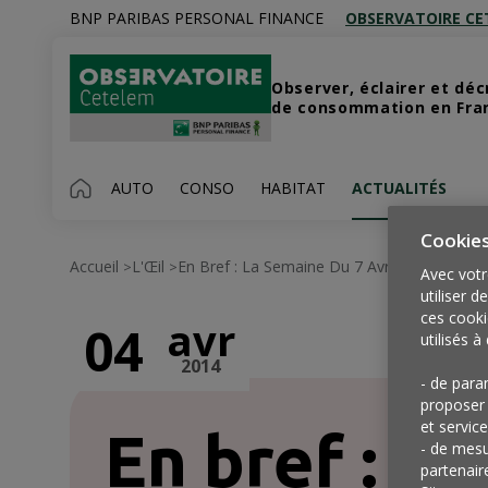
BNP PARIBAS PERSONAL FINANCE
OBSERVATOIRE CE
Observer, éclairer et dé
de consommation en Franc
AUTO
CONSO
HABITAT
ACTUALITÉS
Cookie
Accueil
L'Œil
En Bref : La Semaine Du 7 Avril
>
>
Avec votr
utiliser d
ces cooki
avr
04
utilisés à 
2014
- de para
proposer 
et service
En bref : la
- de mesu
partenair