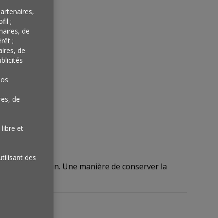
artenaires,
il ;
naires, de
rêt ;
aires, de
blicités
nos
res, de
libre et
utilisant des
n petit parchemin. Une manière de conserver la