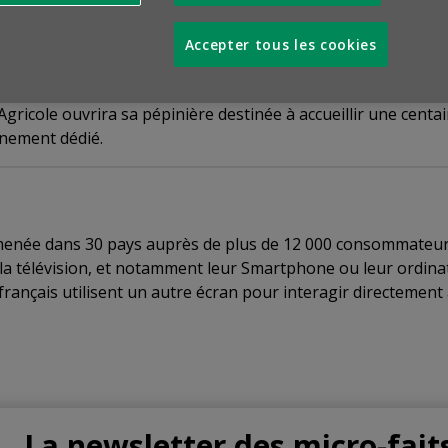
sée
Be Bound
, capable de délivrer des services internet en l
Accepter tous les cookies
Pour entreprises innovantes
t Agricole ouvrira sa pépinière destinée à accueillir une cent
gnement dédié.
menée dans 30 pays auprès de plus de 12 000 consommateurs d
la télévision, et notamment leur Smartphone ou leur ordin
rançais utilisent un autre écran pour interagir directement av
La newsletter des micro-fait