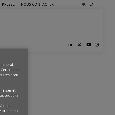
FR
EN
PRESSE
NOUS CONTACTER
aimerait
. Certains de
autres sont
naliser et
os produits
'à nos
isiteurs du