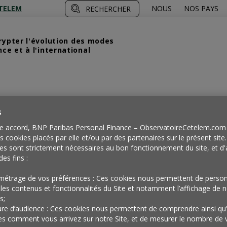
TELEM
NOUS
NOS PAYS
RECHERCHER
crypter l'évolution des modes
e et à l'international
s
e accord, BNP Paribas Personal Finance – ObservatoireCetelem.com 
es cookies placés par elle et/ou par des partenaires sur le présent site
es sont strictement nécessaires au bon fonctionnement du site, et d'
des fins :
métrage de vos préférences : Ces cookies nous permettent de person
les contenus et fonctionnalités du Site et notamment l’affichage de n
s;
re d’audience : Ces cookies nous permettent de comprendre ainsi qu
es comment vous arrivez sur notre Site, et de mesurer le nombre de v