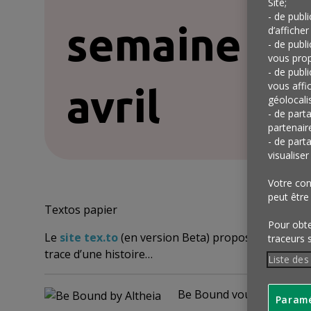
Site;
- de publ
semaine du
d’afficher
- de publ
vous prop
- de publ
vous affi
avril
géolocalis
- de part
partenair
- de part
visualise
Votre con
peut être
Textos papier
Pour obten
Le
site tex.to
(en version Beta) propose aux intern
traceurs 
trace d’une histoire…
Liste des
Be Bound vous connecte
Paramé