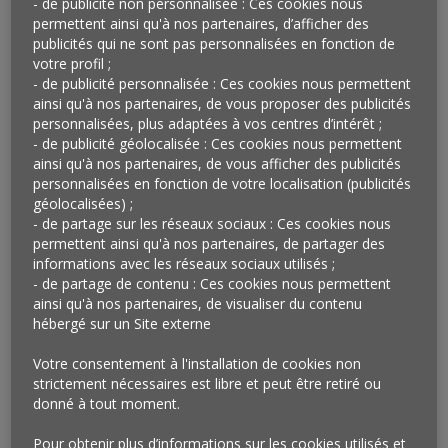
- de publicité non personnalisée : Ces cookies nous
abonnement choisie (un mois, 9,90€, six mois, 49,90€,
permettent ainsi qu'à nos partenaires, d’afficher des
un an, 99,90€), les abonnés bénéficient d’une remise
publicités qui ne sont pas personnalisées en fonction de
immédiate de 10% lors de leur passage en caisse et
votre profil ;
- de publicité personnalisée : Ces cookies nous permettent
pour leurs achats en ligne réalisés sur Monoprix Plus
ainsi qu'à nos partenaires, de vous proposer des publicités
dont les clients franciliens bénéficient aussi de la
personnalisées, plus adaptées à vos centres d’intérêt ;
livraison offerte. Un service client sur WhatsApp est
- de publicité géolocalisée : Ces cookies nous permettent
également mis à leur disposition pour mieux répondre
ainsi qu'à nos partenaires, de vous afficher des publicités
à leurs attentes. Depuis le 20 septembre, Carrefour
personnalisées en fonction de votre localisation (publicités
géolocalisées) ;
propose le même principe dans ses magasins de Rouen
- de partage sur les réseaux sociaux : Ces cookies nous
avec une remise de 15% sur les produits à sa marque.
permettent ainsi qu'à nos partenaires, de partager des
informations avec les réseaux sociaux utilisés ;
Qu’en penser ?
- de partage de contenu : Ces cookies nous permettent
ainsi qu'à nos partenaires, de visualiser du contenu
Casino a été la première enseigne à tester le principe
hébergé sur un Site externe
de l’abonnement (en 2019) et sans doute avec succès
puisqu’aujourd’hui, c’est au tour de Monoprix, qui
Votre consentement à l'installation de cookies non
appartient au même groupe, de le proposer Ce
strictement nécessaires est libre et peut être retiré ou
donné à tout moment.
principe étant déjà largement répandu (jusqu’aux
domaines de l’automobile et de la mode),
pourquoi ne
Pour obtenir plus d’informations sur les cookies utilisés et