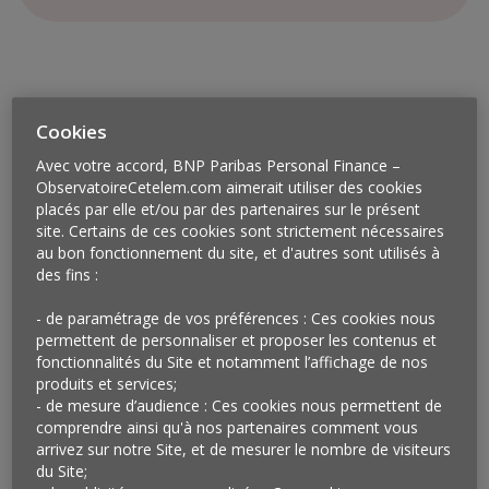
Cookies
Avec votre accord, BNP Paribas Personal Finance –
ObservatoireCetelem.com aimerait utiliser des cookies
placés par elle et/ou par des partenaires sur le présent
site. Certains de ces cookies sont strictement nécessaires
au bon fonctionnement du site, et d'autres sont utilisés à
des fins :
- de paramétrage de vos préférences : Ces cookies nous
permettent de personnaliser et proposer les contenus et
Vu à Paris et à Rouen
fonctionnalités du Site et notamment l’affichage de nos
produits et services;
Monoprix a récemment lancé un principe de vente par
- de mesure d’audience : Ces cookies nous permettent de
abonnement, astucieusement baptisé
Monopflix
,
conçu
comprendre ainsi qu'à nos partenaires comment vous
arrivez sur notre Site, et de mesurer le nombre de visiteurs
pour faciliter la vie quotidienne de ses clients et
du Site;
récompenser leur fidélité. Une fois la durée de leur