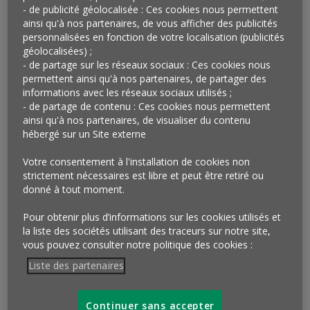
- de publicité géolocalisée : Ces cookies nous permettent
ScanUp, Innit, QuelProduit (UFC Que Choisir),
ainsi qu'à nos partenaires, de vous afficher des publicités
Allergobox ou encore INCI Beauty pour les
personnalisées en fonction de votre localisation (publicités
cosmétiques. Une première pour une marque
géolocalisées) ;
distributeur et une bonne occasion pour elle de venir
- de partage sur les réseaux sociaux : Ces cookies nous
prouver la qualité et la transparence de son offre…
permettent ainsi qu'à nos partenaires, de partager des
informations avec les réseaux sociaux utilisés ;
Qu’en penser ?
- de partage de contenu : Ces cookies nous permettent
ainsi qu'à nos partenaires, de visualiser du contenu
Face à l’attente croissante d’engagement et de
hébergé sur un Site externe
responsabilité de la part des consommateurs, marques
Votre consentement à l'installation de cookies non
et enseignes ne peuvent plus se contenter de
strictement nécessaires est libre et peut être retiré ou
construire leur image et d’affirmer leurs valeurs à
donné à tout moment.
travers leurs communications habituelles. Elles doivent
aussi agir concrètement et, surtout,
donner des
Pour obtenir plus d’informations sur les cookies utilisés et
la liste des sociétés utilisant des traceurs sur notre site,
preuves de leurs actions
. L’initiative de Lidl va dans ce
vous pouvez consulter notre politique des cookies :
sens. En se rapprochant d’applications devenues des
réflexes pour les consommateurs, l’enseigne se place
Liste des partenaires
aussi
en posture d’humilité en les laissant évaluer
son offre
selon les critères de leurs choix parmi ceux
Continuer sans accepter