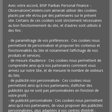
Avec votre accord, BNP Paribas Personal Finance –
ObservatoireCetelem.com aimerait utiliser des cookies
placés par elle et/ou par des partenaires sur le présent
site. Certains de ces cookies sont strictement nécessaires
au bon fonctionnement du site, et d'autres sont utilisés à
des fins :
- de paramétrage de vos préférences : Ces cookies nous
permettent de personnaliser et proposer les contenus et
fonctionnalités du Site et notamment l’affichage de nos
produits et services;
- de mesure d’audience : Ces cookies nous permettent de
comprendre ainsi qu'à nos partenaires comment vous
arrivez sur notre Site, et de mesurer le nombre de visiteurs
du Site;
- de publicité non personnalisée : Ces cookies nous
Vu chez Lidl
permettent ainsi qu'à nos partenaires, d’afficher des
publicités qui ne sont pas personnalisées en fonction de
Depuis peu, Lidl partage la totalité de son catalogue de
votre profil ;
produits à sa marque (soit près de 2 000 références,
- de publicité personnalisée : Ces cookies nous permettent
100 catégories et 90% de son offre) avec trente
ainsi qu'à nos partenaires, de vous proposer des publicités
applications consommateurs parmi lesquelles Yuka,
personnalisées, plus adaptées à vos centres d’intérêt ;