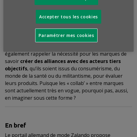
qui leur sont proposés (origine, ingrédients,
contribution à l’équilibre alimentaire, respect de
l’environnement…). Elle suggère ainsi, sinon
Accepter tous les cookies
l’irréprochabilité du moins la comparabilité de son
offre avec les marques nationales
, ce qui est une
Paramétrer mes cookies
manière de la valoriser. Si une telle initiative confirme
la méfiance des consommateurs
, elle vient
également rappeler la nécessité pour les marques de
savoir
créer des alliances avec des acteurs tiers
objectifs
, qu’ils soient issus du consumérisme, du
monde de la santé ou du militantisme, pour évaluer
leurs produits. Puisque les « collab’ » entre marques
sont actuellement très en vogue, pourquoi pas, aussi,
en imaginer sous cette forme ?
En bref
Le portail allemand de mode Zalando propose