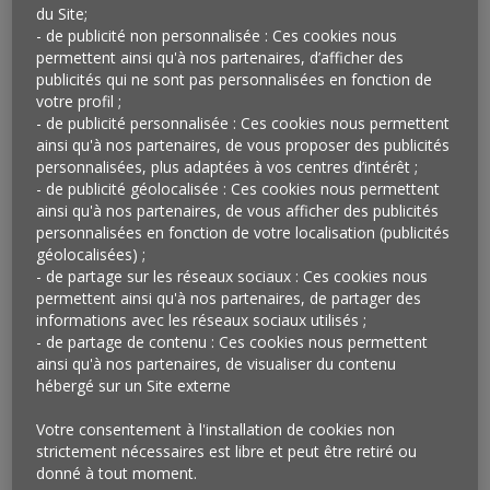
consiste à se faire livrer un repas chez eux ou au
du Site;
- de publicité non personnalisée : Ces cookies nous
bureau. Rien de nouveau. La seconde leur permet
permettent ainsi qu'à nos partenaires, d’afficher des
d’aller directement chercher leur repas dans le
publicités qui ne sont pas personnalisées en fonction de
restaurant qu’ils ont choisi. Beaucoup plus inattendu.
votre profil ;
Plus de frais de livraison puisque c’est l’utilisateur qui
- de publicité personnalisée : Ces cookies nous permettent
devient son propre livreur. 700 restaurants proposent
ainsi qu'à nos partenaires, de vous proposer des publicités
personnalisées, plus adaptées à vos centres d’intérêt ;
aujourd’hui ce service au Royaume-Uni qui devrait être
- de publicité géolocalisée : Ces cookies nous permettent
étendu en Belgique, Espagne et Australie. La France
ainsi qu'à nos partenaires, de vous afficher des publicités
n’est pas, pour le moment, concernée… Aux Etats-Unis,
personnalisées en fonction de votre localisation (publicités
Uber Eats teste, en toute discrétion, une option « dine-
géolocalisées) ;
in » offrant même la possibilité de rester manger sur
- de partage sur les réseaux sociaux : Ces cookies nous
permettent ainsi qu'à nos partenaires, de partager des
place…
informations avec les réseaux sociaux utilisés ;
- de partage de contenu : Ces cookies nous permettent
Qu’en penser ?
ainsi qu'à nos partenaires, de visualiser du contenu
hébergé sur un Site externe
Née de l’idée de livrer à domicile les plats réalisés dans
les restaurants, Deliveroo n’a cessé, au fil du temps, de
Votre consentement à l'installation de cookies non
proposer de nouveaux services pour
réduire le poids
strictement nécessaires est libre et peut être retiré ou
des livreurs
dans son expansion, source potentielle de
donné à tout moment.