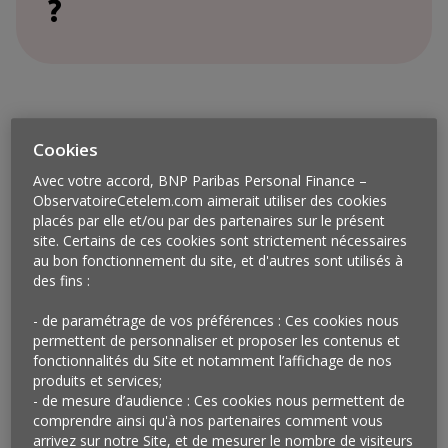
?
Cookies
Avec votre accord, BNP Paribas Personal Finance –
ObservatoireCetelem.com aimerait utiliser des cookies
placés par elle et/ou par des partenaires sur le présent
site. Certains de ces cookies sont strictement nécessaires
au bon fonctionnement du site, et d'autres sont utilisés à
des fins :
- de paramétrage de vos préférences : Ces cookies nous
permettent de personnaliser et proposer les contenus et
fonctionnalités du Site et notamment l’affichage de nos
Vu en Angleterre
produits et services;
- de mesure d’audience : Ces cookies nous permettent de
Dans treize villes du Royaume-Uni, Deliveroo propose
comprendre ainsi qu'à nos partenaires comment vous
désormais deux options à ses clients. La première
arrivez sur notre Site, et de mesurer le nombre de visiteurs