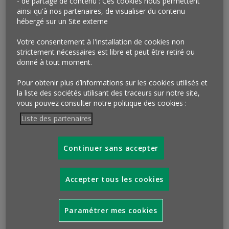
- de partage de contenu : Ces cookies nous permettent
ainsi qu'à nos partenaires, de visualiser du contenu
hébergé sur un Site externe
Casiers e-commerce
Votre consentement à l'installation de cookies non
Correos, l’équivalent de La Poste espagnole, a conçu de
strictement nécessaires est libre et peut être retiré ou
petites unités de casiers de livraison pour accueillir les
donné à tout moment.
colis de e-commerce. Ces modules de 1m² seulement
peuvent être installés dans les parties communes des
Pour obtenir plus d’informations sur les cookies utilisés et
immeubles d’habitation. Le client peut ainsi retirer sa
la liste des sociétés utilisant des traceurs sur notre site,
vous pouvez consulter notre politique des cookies :
commande 24/7, et aussi retourner ses produits par le
même canal. 500 unités seront déployées à Madrid
Liste des partenaires
cette année.
Continuer sans accepter
ET AUSSI…
Accepter tous les cookies
Selon les résultats d’une étude
Tradedoubler
menée
dans neuf pays en Europe, 32% des consommateurs
reviennent sur leur décision d’achat après avoir
Paramétrer mes cookies
recherché, via leur mobile, des informations sur un