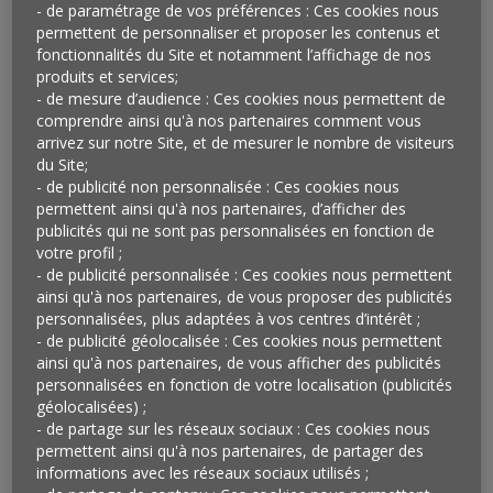
- de paramétrage de vos préférences : Ces cookies nous
permettent de personnaliser et proposer les contenus et
fonctionnalités du Site et notamment l’affichage de nos
produits et services;
- de mesure d’audience : Ces cookies nous permettent de
comprendre ainsi qu'à nos partenaires comment vous
arrivez sur notre Site, et de mesurer le nombre de visiteurs
du Site;
Tournée commune
- de publicité non personnalisée : Ces cookies nous
permettent ainsi qu'à nos partenaires, d’afficher des
Le Super U de Saint-Jorioz, près d’Annecy (74), s’est
publicités qui ne sont pas personnalisées en fonction de
entendu avec La Poste pour tester la livraison de
votre profil ;
courses alimentaires à domicile par les facteurs lors de
- de publicité personnalisée : Ces cookies nous permettent
leurs tournées.
ainsi qu'à nos partenaires, de vous proposer des publicités
personnalisées, plus adaptées à vos centres d’intérêt ;
- de publicité géolocalisée : Ces cookies nous permettent
Chacun son rythme
ainsi qu'à nos partenaires, de vous afficher des publicités
personnalisées en fonction de votre localisation (publicités
Le centre commercial londonien Meadowhall a initié
géolocalisées) ;
des voies de circulation, lentes ou rapides, comme sur
- de partage sur les réseaux sociaux : Ces cookies nous
permettent ainsi qu'à nos partenaires, de partager des
les autoroutes. Le but est de faciliter la marche des
informations avec les réseaux sociaux utilisés ;
clients pressés ou désireux de prendre leur temps.