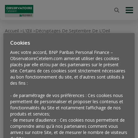
Accueil
L'Œil
Décryptages De Septembre De L’Oeil
>
>
Cookies
05
oct
2015
Avec votre accord, BNP Paribas Personal Finance –
Décryptages de
ObservatoireCetelem.com aimerait utiliser des cookies
placés par elle et/ou par des partenaires sur le présent
site. Certains de ces cookies sont strictement nécessaires
septembre de l’Oeil
au bon fonctionnement du site, et d'autres sont utilisés à
des fins :
- de paramétrage de vos préférences : Ces cookies nous
permettent de personnaliser et proposer les contenus et
fonctionnalités du Site et notamment l’affichage de nos
produits et services;
- de mesure d’audience : Ces cookies nous permettent de
comprendre ainsi qu'à nos partenaires comment vous
arrivez sur notre Site, et de mesurer le nombre de visiteurs