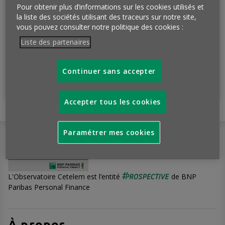
Pour obtenir plus d’informations sur les cookies utilisés et
de l’Œil, c'est tous les lundis et
la liste des sociétés utilisant des traceurs sur notre site,
c'est gratuit !
vous pouvez consulter notre politique des cookies :
Liste des partenaires
Continuer sans accepter
Je m'abonne
Accepter tous les cookies
Paramétrer mes cookies
L'Observatoire Cetelem est l’entité
de BNP
Paribas Personal Finance
À propos