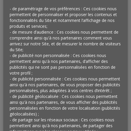
- de paramétrage de vos préférences : Ces cookies nous
permettent de personnaliser et proposer les contenus et
fonctionnalités du Site et notamment l’affichage de nos
produits et services;
- de mesure d’audience : Ces cookies nous permettent de
comprendre ainsi qu'à nos partenaires comment vous
arrivez sur notre Site, et de mesurer le nombre de visiteurs
du Site;
- de publicité non personnalisée : Ces cookies nous
permettent ainsi qu'à nos partenaires, d’afficher des
publicités qui ne sont pas personnalisées en fonction de
votre profil ;
ANALYSE PAR L’ŒIL
- de publicité personnalisée : Ces cookies nous permettent
ainsi qu'à nos partenaires, de vous proposer des publicités
Vu chez Unibail-Rodamco…
personnalisées, plus adaptées à vos centres d’intérêt ;
- de publicité géolocalisée : Ces cookies nous permettent
Le promoteur d’immobilier commercial
Unibail-
ainsi qu'à nos partenaires, de vous afficher des publicités
Rodamco
a récemment conclu un accord avec
Niantic
personnalisées en fonction de votre localisation (publicités
géolocalisées) ;
Labs
(filiale de Google) pour que les magasins de ses
- de partage sur les réseaux sociaux : Ces cookies nous
centres commerciaux soient acceptés comme «portails»
permettent ainsi qu'à nos partenaires, de partager des
du jeu de réalité alternée Ingress. Fonctionnant via la