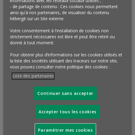
informations avec les réseaux sociaux utilisés ;
géolocalisation et Google Map, ce dernier permet aux
- de partage de contenu : Ces cookies nous permettent
joueurs de s’affronter dans le monde réel pour
ainsi qu'à nos partenaires, de visualiser du contenu
hébergé sur un Site externe
parvenir à la domination de la zone la plus vaste
possible, chaque zone étant marquée par des
Votre consentement à l'installation de cookies non
«portails», des points stratégiques qui concentreront
strictement nécessaires est libre et peut être retiré ou
les événements des différents centres commerciaux.
donné à tout moment.
Dix-huit d’entre eux sont concernés par cet accord…
Pour obtenir plus d’informations sur les cookies utilisés et
Qu’en penser ?
la liste des sociétés utilisant des traceurs sur notre site,
vous pouvez consulter notre politique des cookies :
Toujours en quête d’animations, d’événements ou de
Liste des partenaires
nouveaux services susceptibles de maintenir leur
attractivité, les centres commerciaux peuvent aller
Continuer sans accepter
jusqu’à chercher à se rapprocher d’
univers de prime
abord très éloignés du leur
comme le prouve ici
l’accord conclu par Unibail-Rodamco avec le jeu virtuel
Accepter tous les cookies
Ingress. Ce rapprochement n’en est pas moins
stratégique. D’une part, parce que le principe de ce jeu
est d’inciter à interagir avec le monde réel pour
mieux
Paramétrer mes cookies