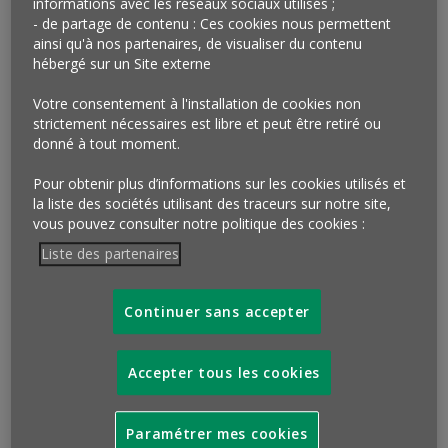
informations avec les réseaux sociaux utilisés ;
plus loin, un
disquaire-bar
et même un
resto-cinéma
- de partage de contenu : Ces cookies nous permettent
pour ne prendre que des exemples repérés dans la
ainsi qu'à nos partenaires, de visualiser du contenu
capitale. A New York, le phénomène est encore plus
hébergé sur un Site externe
accentué puisque les galeries accueillent des tatoueurs
Votre consentement à l'installation de cookies non
et les cafés, des vendeurs de planches de surf ou de T-
strictement nécessaires est libre et peut être retiré ou
shirts. Le commerce de demain sera hybride…
donné à tout moment.
Qu’en penser ?
Pour obtenir plus d’informations sur les cookies utilisés et
la liste des sociétés utilisant des traceurs sur notre site,
Entre désir d’une nouvelle génération de réinventer les
vous pouvez consulter notre politique des cookies :
codes du commerce pour mieux se l’approprier et
Liste des partenaires
nécessité, face à un contexte économique tendu,
d’en
faire «plus avec moins»
, le commerce est en pleine
mutation. Les magasins hybrides en sont sa facette la
Continuer sans accepter
plus emblématique. Ils sont d’abord le fruit d’un
entrepreneur (souvent reconverti, d’où la fraîcheur des
Accepter tous les cookies
propositions…) qui a réfléchi à son projet et souhaite
autant exprimer ses goûts que se différencier de la
concurrence
. Plus les enseignes «en chaînes» et/ou
Paramétrer mes cookies