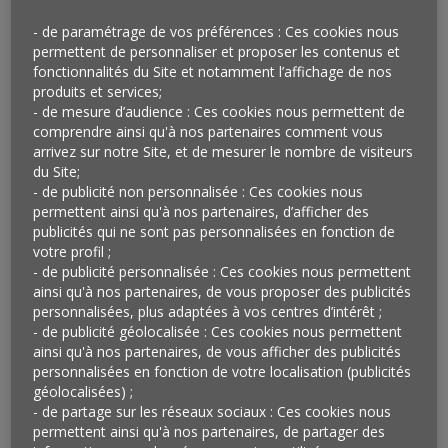
- de paramétrage de vos préférences : Ces cookies nous
permettent de personnaliser et proposer les contenus et
fonctionnalités du Site et notamment l’affichage de nos
produits et services;
- de mesure d’audience : Ces cookies nous permettent de
comprendre ainsi qu'à nos partenaires comment vous
arrivez sur notre Site, et de mesurer le nombre de visiteurs
du Site;
- de publicité non personnalisée : Ces cookies nous
permettent ainsi qu'à nos partenaires, d’afficher des
publicités qui ne sont pas personnalisées en fonction de
ANALYSE PAR L’ŒIL
votre profil ;
- de publicité personnalisée : Ces cookies nous permettent
Vu à Paris et à New York…
ainsi qu'à nos partenaires, de vous proposer des publicités
personnalisées, plus adaptées à vos centres d’intérêt ;
Après les
magasins mono-produit
(
cf. l’analyse de
- de publicité géolocalisée : Ces cookies nous permettent
decembre 2012 «
Hyper spécialisation
« ), manière d’attirer
ainsi qu'à nos partenaires, de vous afficher des publicités
l’attention et de faire preuve de son expertise,
voici
personnalisées en fonction de votre localisation (publicités
maintenant les magasins qui mêlent des univers
géolocalisées) ;
- de partage sur les réseaux sociaux : Ces cookies nous
que rien ne prédestinait à cohabiter.
Ici, c’est une
permettent ainsi qu'à nos partenaires, de partager des
pâtisserie-librairie
, là, une
librairie-galerie
, un peu