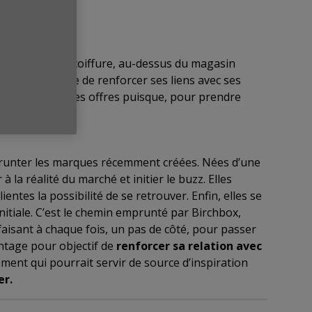
is un salon de coiffure, au-dessus du magasin
 pour la marque de renforcer ses liens avec ses
ou redécouvrir ses offres puisque, pour prendre
prunter les marques récemment créées. Nées d’une
 la réalité du marché et initier le buzz. Elles
ntes la possibilité de se retrouver. Enfin, elles se
initiale. C’est le chemin emprunté par Birchbox,
 faisant à chaque fois, un pas de côté, pour passer
ntage pour objectif de
renforcer sa relation avec
ment qui pourrait servir de source d’inspiration
er.