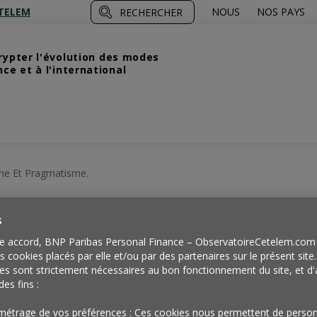
TELEM
NOUS
NOS PAYS
RECHERCHER
crypter l'évolution des modes
e et à l'international
sme Et Pragmatisme.
s
Passer du
e accord, BNP Paribas Personal Finance – ObservatoireCetelem.com 
es cookies placés par elle et/ou par des partenaires sur le présent site
es sont strictement nécessaires au bon fonctionnement du site, et d'
des fins :
métrage de vos préférences : Ces cookies nous permettent de person