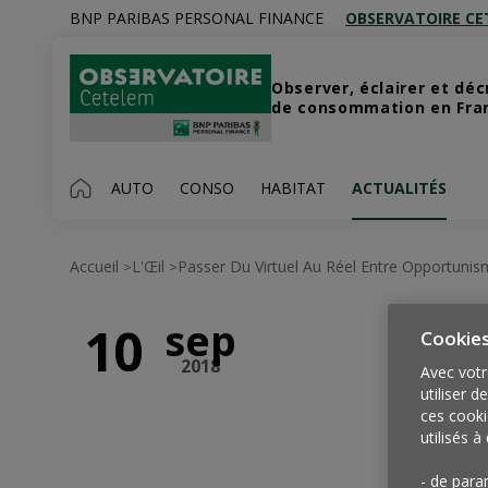
BNP PARIBAS PERSONAL FINANCE
OBSERVATOIRE CE
Observer, éclairer et dé
de consommation en Franc
AUTO
CONSO
HABITAT
ACTUALITÉS
Accueil
L'Œil
Passer Du Virtuel Au Réel Entre Opportuni
>
>
sep
10
Cookie
2018
Avec votr
utiliser d
ces cooki
utilisés à 
- de para