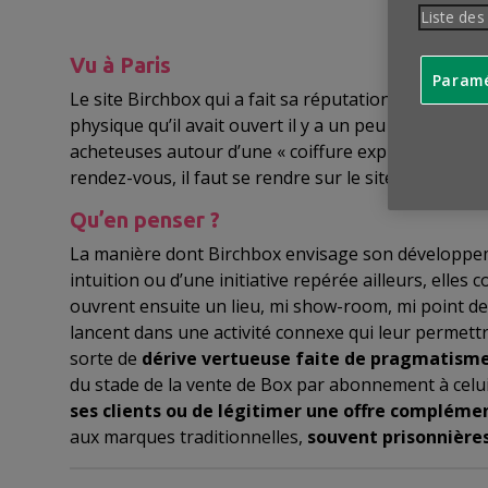
Liste des
Vu
à Paris
Paramé
Le site Birchbox qui a fait sa réputation sur la v
physique qu’il avait ouvert il y a un peu plus d’un 
acheteuses autour d’une « coiffure express » ou d’u
rendez-vous, il faut se rendre sur le site…
Qu’en penser ?
La manière dont Birchbox envisage son développem
intuition ou d’une initiative repérée ailleurs, elles 
ouvrent ensuite un lieu, mi show-room, mi point de v
lancent dans une activité connexe qui leur permettra 
sorte de
dérive vertueuse faite de pragmatism
du stade de la vente de Box par abonnement à celui
ses clients ou de légitimer une offre compléme
aux marques traditionnelles,
souvent prisonnières