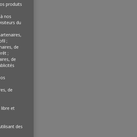
os produits
'à nos
isiteurs du
artenaires,
il ;
naires, de
rêt ;
aires, de
blicités
nos
res, de
libre et
utilisant des