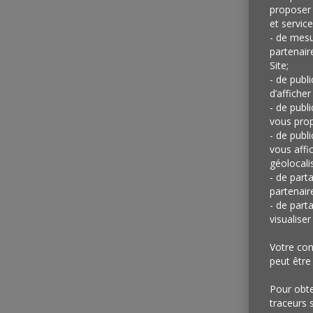
proposer 
et service
- de mesu
partenair
Site;
- de publ
d’afficher
- de publ
vous prop
- de publ
vous affi
géolocalis
- de part
partenair
- de part
visualise
Votre con
peut être
Pour obten
traceurs 