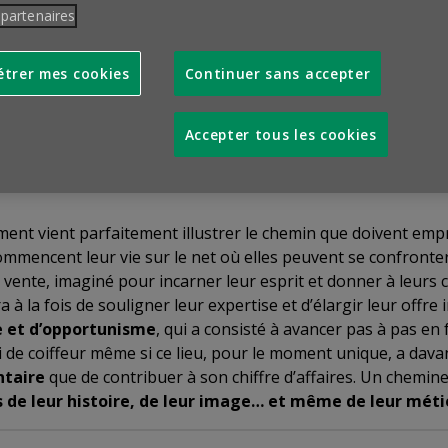
 partenaires
trer mes cookies
Continuer sans accepter
ente par abonnement de Box beauté a récemment ouvert à Par
an, pour faire découvrir et essayer ses produits. Une manière
Accepter tous les cookies
n « diagnostic approfondi », mais aussi de faire découvrir 
ent vient parfaitement illustrer le chemin que doivent em
commencent leur vie sur le net où elles peuvent se confronter à
ente, imaginé pour incarner leur esprit et donner à leurs clie
à la fois de souligner leur expertise et d’élargir leur offre 
e et d’opportunisme
, qui a consisté à avancer pas à pas en
 de coiffeur même si ce lieu, pour le moment unique, a dava
ntaire
que de contribuer à son chiffre d’affaires. Un chemine
 de leur histoire, de leur image… et même de leur méti