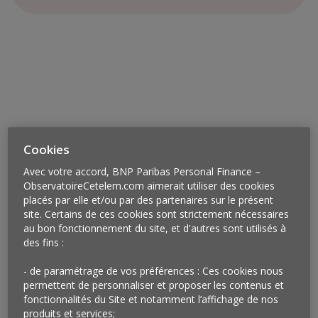
Cookies
Avec votre accord, BNP Paribas Personal Finance –
ObservatoireCetelem.com aimerait utiliser des cookies
placés par elle et/ou par des partenaires sur le présent
site. Certains de ces cookies sont strictement nécessaires
au bon fonctionnement du site, et d'autres sont utilisés à
Vu à Genève
des fins :
Lors du dernier salon de l’horlogerie de Genève, les
- de paramétrage de vos préférences : Ces cookies nous
différents fabricants de montres de luxe ne
permettent de personnaliser et proposer les contenus et
présentaient pas seulement leurs nouveautés, ils
fonctionnalités du Site et notamment l’affichage de nos
étaient nombreux à inviter leurs clients à vivre des
produits et services;