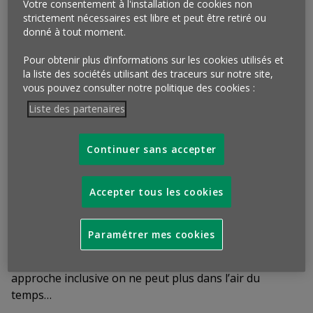
Votre consentement à l'installation de cookies non
aussi des moments singuliers qui seront à l’origine
strictement nécessaires est libre et peut être retiré ou
de souvenirs forts.
Les moments vécus dans leurs
donné à tout moment.
lieux de vente, devenus, au fil du temps, de plus en plus
émotionnels (présence d’œuvres d’art, mise à
Pour obtenir plus d’informations sur les cookies utilisés et
la liste des sociétés utilisant des traceurs sur notre site,
disposition de casques de réalité virtuelle, approches
vous pouvez consulter notre politique des cookies :
olfactives…) ne suffisent plus toujours. Les marques
Liste des partenaires
doivent aussi, désormais,
imaginer des moments
uniques et partagés qui engagent leurs clients,
manière de faire naître chez eux des souvenirs
Continuer sans accepter
personnels qui construiront leur relation avec elles
et ne manqueront pas d’être relayés sur les
Accepter tous les cookies
réseaux sociaux.
Après le temps des story-telling, tous
un peu semblables car fondés sur la rareté, le savoir-
faire et l’excellence, voici venir celui
du story-making
Paramétrer mes cookies
où le client, par sa participation à un événement,
construit sa propre vision de la marque.
Une
approche inclusive on ne peut plus dans l’air du
temps…