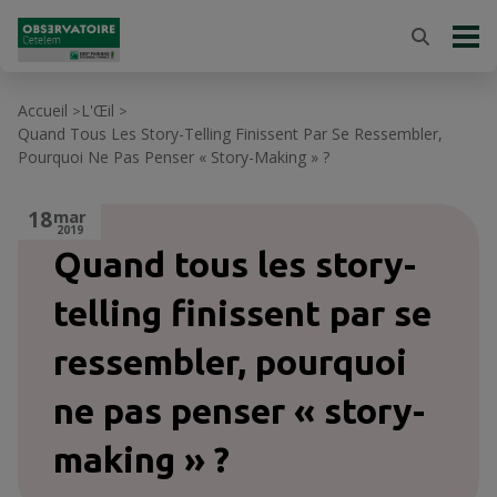
Accueil
L'Œil
>
>
Quand Tous Les Story-Telling Finissent Par Se Ressembler,
Pourquoi Ne Pas Penser « Story-Making » ?
18
mar
2019
Quand tous les story-
telling finissent par se
ressembler, pourquoi
ne pas penser « story-
making » ?