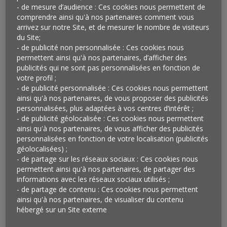
expériences uniques. Richard Mille proposait ainsi à ses
- de mesure d’audience : Ces cookies nous permettent de
acheteurs de participer aux vendanges dans un
comprendre ainsi qu'à nos partenaires comment vous
arrivez sur notre Site, et de mesurer le nombre de visiteurs
vignoble varois et Panerai, d’effectuer une sortie dans
du Site;
l’océan Pacifique à Moorea, en Polynésie française, aux
- de publicité non personnalisée : Ces cookies nous
côtés du champion du monde d’apnée Guillaume Néry
permettent ainsi qu'à nos partenaires, d’afficher des
ou de vivre, pendant deux jours, l’entraînement des
publicités qui ne sont pas personnalisées en fonction de
commandants de la marine militaire italienne au bord
votre profil ;
- de publicité personnalisée : Ces cookies nous permettent
de la Méditerranée. La manufacture Roger Dubuis (6
ainsi qu'à nos partenaires, de vous proposer des publicités
000 montres par an pour un CA de 60 millions d’euros)
personnalisées, plus adaptées à vos centres d’intérêt ;
avait, elle, imaginé pour ses clients des balades à bord
- de publicité géolocalisée : Ces cookies nous permettent
d’une Lamborghini…
ainsi qu'à nos partenaires, de vous afficher des publicités
personnalisées en fonction de votre localisation (publicités
Qu’en penser ?
géolocalisées) ;
- de partage sur les réseaux sociaux : Ces cookies nous
Aujourd’hui initiées par des marques (très) haut de
permettent ainsi qu'à nos partenaires, de partager des
gamme, ces suggestions d’expériences (rares) à vivre
informations avec les réseaux sociaux utilisés ;
pourraient bien, dès demain, être reprises par des
- de partage de contenu : Ces cookies nous permettent
marques plus mainstream tant elles illustrent ce que
ainsi qu'à nos partenaires, de visualiser du contenu
les consommateurs attendent désormais des marques.
hébergé sur un Site externe
Non seulement des produits ou des services, mais