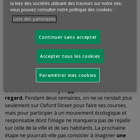
Inspirée des animations commerciales habituellement
la liste des sociétés utilisant des traceurs sur notre site,
imaginées par les villes, l’opération
Beyond Now
s’en
vous pouvez consulter notre politique des cookies :
différencie cependant puisqu’elle ne concerne
qu’une
Liste des partenaires
seule rue
et qu’il est ici
davantage question de
bonne conscience que de bonnes affaires.
Son
Continuer sans accepter
caractère circonscrit vient accentuer sa dimension
événementielle et son ambition, souligner l’esprit
collaboratif qui anime les enseignes qui y participent
Accepter tous les cookies
autant que leur désir de
dépasser leurs habituels
discours
centrés sur leurs offres. En se mobilisant en
faveur d’une même cause, elles font aussi la preuve
Paramétrer mes cookies
qu’elles peuvent ainsi
contribuer à la revitalisation
des centres-villes en y suggérant un nouveau
regard.
Pendant deux semaines, on ne se rendait plus
seulement sur Oxford Street pour faire ses courses,
mais pour participer à un mouvement écologique et
responsable dont l’image ne manquera pas de rejaillir
sur celle de la ville et de ses habitants. La prochaine
étape ne pourrait-elle pas consister à imaginer
une