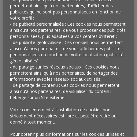
l’initiative britannique
Sustainable September,
se tenait
permettent ainsi qu'à nos partenaires, d’afficher des
sur Oxford Street un événement exclusif baptisé
publicités qui ne sont pas personnalisées en fonction de
Beyond Now
imaginé par une trentaine de magasins
votre profil ;
- de publicité personnalisée : Ces cookies nous permettent
situés sur cette prestigieuse artère. Pour l’occasion,
ainsi qu'à nos partenaires, de vous proposer des publicités
John Lewis avait ainsi organisé un « festival durable »
personnalisées, plus adaptées à vos centres d’intérêt ;
de deux jours, les samedis 18 et 25 septembre, au
- de publicité géolocalisée : Ces cookies nous permettent
cours duquel l’enseigne proposait les produits et les
ainsi qu'à nos partenaires, de vous afficher des publicités
services les plus éthiques et durables du moment,
personnalisées en fonction de votre localisation (publicités
géolocalisées) ;
Selfridges avait conçu un pop-up
Second Hand
- de partage sur les réseaux sociaux : Ces cookies nous
September
en collaboration avec la styliste Bay Garnett
permettent ainsi qu'à nos partenaires, de partager des
et Oxfam alors que Urban Outfitters mettait en avant
informations avec les réseaux sociaux utilisés ;
son corner Urban Renewal en partenariat avec une
- de partage de contenu : Ces cookies nous permettent
entreprise de recyclage et que H&M lançait du 14 au 30
ainsi qu'à nos partenaires, de visualiser du contenu
hébergé sur un Site externe
septembre un concours dont l’objectif était de recycler
le plus grand nombre possible de vêtements. Nike et
Votre consentement à l'installation de cookies non
New Balance étaient également de la partie.
strictement nécessaires est libre et peut être retiré ou
donné à tout moment.
Qu’en penser ?
Pour obtenir plus d’informations sur les cookies utilisés et