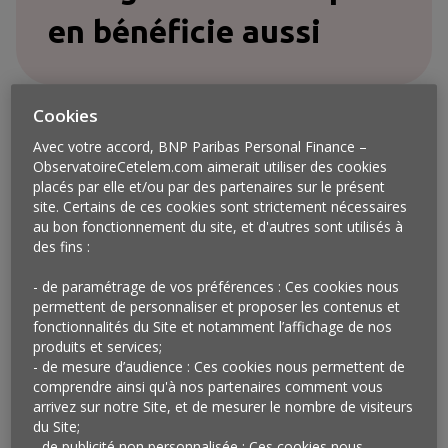
en bénéficie aussi
Cookies
Avec votre accord, BNP Paribas Personal Finance –
ObservatoireCetelem.com aimerait utiliser des cookies
placés par elle et/ou par des partenaires sur le présent
site. Certains de ces cookies sont strictement nécessaires
au bon fonctionnement du site, et d'autres sont utilisés à
des fins :
- de paramétrage de vos préférences : Ces cookies nous
permettent de personnaliser et proposer les contenus et
fonctionnalités du Site et notamment l’affichage de nos
produits et services;
- de mesure d’audience : Ces cookies nous permettent de
comprendre ainsi qu'à nos partenaires comment vous
Vu à Londres
arrivez sur notre Site, et de mesurer le nombre de visiteurs
du Site;
Du 18 au 25 septembre dernier, dans le cadre de
- de publicité non personnalisée : Ces cookies nous