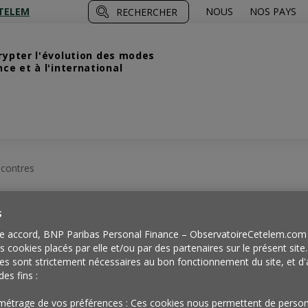
TELEM
NOUS
NOS PAYS
RECHERCHER
crypter l'évolution des modes
e et à l'international
contres
s
Quand une
e accord, BNP Paribas Personal Finance – ObservatoireCetelem.com 
es cookies placés par elle et/ou par des partenaires sur le présent site
es sont strictement nécessaires au bon fonctionnement du site, et d'
des fins :
métrage de vos préférences : Ces cookies nous permettent de person