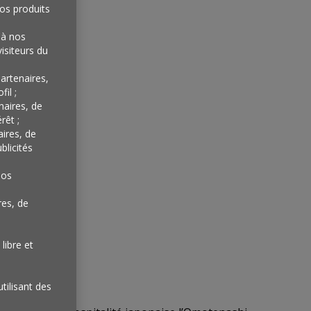
os produits
'à nos
isiteurs du
artenaires,
il ;
naires, de
rêt ;
aires, de
blicités
nos
res, de
libre et
utilisant des