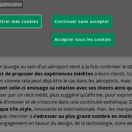
us
inaugurait, à l’aéroport de Bruxelles, le «Lounge by Lexus»
 partenaires
clients. Installé sur une surface de 700m², cet espace pouvan
us relaxante ainsi qu’un espace séparé plus feutré, équipé de
trer mes cookies
Continuer sans accepter
e design Lexus et l’artisanat Takumi au gré de vitrines « réci
que, de la technologie de pointe aux victoires en sport au
e dotée du meilleur de la hi-fi. Cette zone, réservée aux vo
Accepter tous les cookies
 5h à 21h.
 lounge au sein d’un aéroport vient à la fois confirmer le d
et de proposer des expériences inédites
à leurs clients. Ic
omme cela peut déjà être le cas dans les aéroports, mais
nt celle-ci envisage sa relation avec ses clients ainsi qu
er par un récit inédit, plus suggéré qu’affirmé, pour exprimer
 d’innover et de s’inscrire dans une continuité esthétique
ue life-style,
innovante et internationale. Hier, les marqu
s pas chercher à
s’adresser au plus grand nombre en multip
 engagement en faveur du design, de la technologie, voire de 