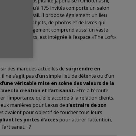
 inspiré de l’hospitalité japonaise l’Omotenashi,
t accueillir jusqu’à 175 invités comporte un salon
 postes de travail. Il propose également un lieu
ts » dotées d’objets, de photos et de livres qui
tomobile. L’aménagement comprend aussi un vaste
yageurs fréquents, est intégrée à l’espace «The Loft»
ésir des marques actuelles de
surprendre
en
i, il ne s’agit pas d’un simple lieu de détente ou d’un
d’une véritable mise en scène des valeurs de la
’avec la création et l’artisanat.
Être à l’écoute
 l’importance qu’elle accorde à la relation clients.
. Deux manières pour Lexus de
s’extraire de son
es avaient pour objectif de toucher tous leurs
liant les portes d’accès
pour attirer l’attention,
l’artisanat… ?