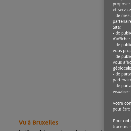
proposer 
et service
- de mesu
partenair
Site;
- de publ
d’afficher
- de publ
vous prop
- de publ
vous affi
géolocalis
- de part
partenair
- de part
visualise
Votre con
peut être
Pour obten
Vu à Bruxelles
traceurs 