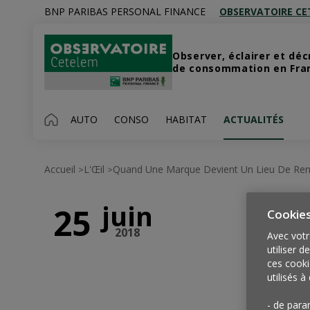
BNP PARIBAS PERSONAL FINANCE
OBSERVATOIRE CE
Observer, éclairer et dé
de consommation en Franc
AUTO
CONSO
HABITAT
ACTUALITÉS
Accueil
L'Œil
Quand Une Marque Devient Un Lieu De Ren
>
>
juin
25
Cookie
2018
Avec votr
utiliser d
ces cooki
utilisés à 
- de para