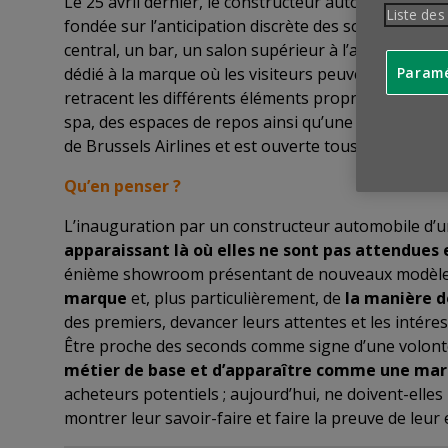
Le 25 avril dernier, le constructeur automobile
Lex
Liste des
fondée sur l’anticipation discrète des souhaits des 
central, un bar, un salon supérieur à l’ambiance pl
Paramé
dédié à la marque où les visiteurs peuvent explorer l
retracent les différents éléments propres à la mar
spa, des espaces de repos ainsi qu’une salle d’écout
de Brussels Airlines et est ouverte tous les jours de
Qu’en penser ?
L’inauguration par un constructeur automobile d’un
apparaissant là où elles ne sont pas attendues 
énième showroom présentant de nouveaux modèles c
marque
et, plus particulièrement, de
la manière do
des premiers, devancer leurs attentes et les intéress
Être proche des seconds comme signe d’une volonté
métier de base et d’apparaître comme une marq
acheteurs potentiels ; aujourd’hui, ne doivent-elle
montrer leur savoir-faire et faire la preuve de leur