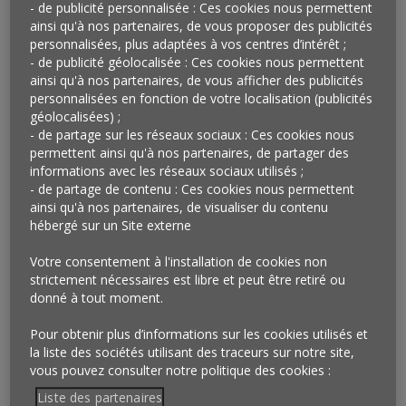
- de publicité personnalisée : Ces cookies nous permettent
Angleterre
ainsi qu'à nos partenaires, de vous proposer des publicités
Certaines fintechs, ces sociétés financières spécialisées
personnalisées, plus adaptées à vos centres d’intérêt ;
dans le crédit à la consommation en ligne qui ciblent un
- de publicité géolocalisée : Ces cookies nous permettent
ainsi qu'à nos partenaires, de vous afficher des publicités
public jeune ou peu bancarisé, évaluent la capacité d’un
personnalisées en fonction de votre localisation (publicités
demandeur à rembourser ses dettes sur la base de sa
géolocalisées) ;
popularité sur les réseaux sociaux.
« Si tes amis ont
- de partage sur les réseaux sociaux : Ces cookies nous
confiance en toi, nous aussi »
, c’est par ce slogan et son
permettent ainsi qu'à nos partenaires, de partager des
logo, un « smiley », que
Credilikeme
, fintech mexicaine
informations avec les réseaux sociaux utilisés ;
- de partage de contenu : Ces cookies nous permettent
spécialisée dans le crédit, s’est ainsi faite connaître sur
ainsi qu'à nos partenaires, de visualiser du contenu
Facebook. Un positionnement également adopté par
hébergé sur un Site externe
FriendlyScore
en Angleterre. Si ces fintechs opèrent
surtout dans les pays émergents, elles commencent à
Votre consentement à l'installation de cookies non
se développer aux Etats-Unis et en Europe mais ne
strictement nécessaires est libre et peut être retiré ou
donné à tout moment.
sont pas encore arrivées en France où l’utilisation des
données reste très encadrée.
Pour obtenir plus d’informations sur les cookies utilisés et
la liste des sociétés utilisant des traceurs sur notre site,
Qu’en penser ?
vous pouvez consulter notre politique des cookies :
Traditionnellement exprimé par des critères socio-
Liste des partenaires