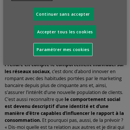
professionnels, complétés par la prise en compte d’un
« score » fondé sur un historique d’endettement, le
Continuer sans accepter
ciblage bancaire peut être occasionnellement nuancé
par des critères relevant d’un mode de vie (divorce,
déménagement, changement de banque…), rarement
Accepter tous les cookies
par un style de vie et encore plus rarement par des
comportements sur les réseaux sociaux. Or, il existe
Paramétrer mes cookies
beaucoup de personnes solvables et fiables sans
historique de crédit, la plupart ayant moins de 35 ans…
Prendre en compte
le comportement individuel sur
les réseaux sociaux
, c’est donc d’abord innover en
rompant avec des habitudes portées par le marketing
bancaire depuis plus de cinquante ans et, ainsi,
s’assurer l’intérêt d’une nouvelle population de clients.
C’est aussi reconnaître que
le comportement social
est devenu descriptif d’une identité et d’une
manière d’être
capables d’influencer le rapport à la
consommation.
Et pourquoi pas, aussi, de la prévoir ?
« Dis-moi quelle est ta relation aux autres et je dirai qui