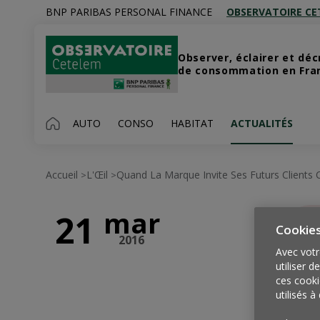
BNP PARIBAS PERSONAL FINANCE
OBSERVATOIRE CE
Observer, éclairer et dé
de consommation en Franc
AUTO
CONSO
HABITAT
ACTUALITÉS
Accueil
L'Œil
Quand La Marque Invite Ses Futurs Clients 
>
>
mar
21
Cookie
2016
Avec votr
utiliser d
ces cooki
utilisés à 