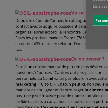
Liste des
Vu sur Internet
Depuis le début de l’année, le catalogue de vente à
Paramé
contact avec ceux qui le possèdent déjà, voire de se
organise, après accord, la rencontre. Ceux qui se p
Seuls les produits made in France (70 % de l’assorti
acceptent d’être mis en relation. Dans la moitié des
cas.
Qu’en penser ?
Face à un consommateur de plus en plus désireux de 
questions/réponses. D’autres ont pris place sur l
personnels. La Camif va un pas plus loin avec cette 
marketing « C to C »
. Chacun peut ici, non seulem
manière de souligner et d’encourager
la dimensio
pas, une piste à suivre pour de nombreux sites de
de fidèles prêts à convaincre les autres de la perti
dans l’espace.
L’expérience client ne peut-elle pa