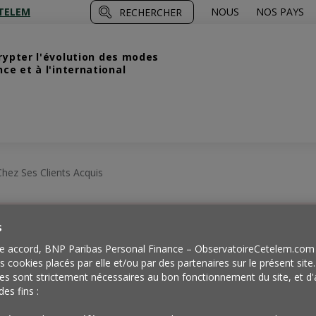
TELEM
NOUS
NOS PAYS
RECHERCHER
crypter l'évolution des modes
e et à l'international
Chez Ses Clients Acquis
s
Quand la
e accord, BNP Paribas Personal Finance – ObservatoireCetelem.com 
es cookies placés par elle et/ou par des partenaires sur le présent site
es sont strictement nécessaires au bon fonctionnement du site, et d'
des fins :