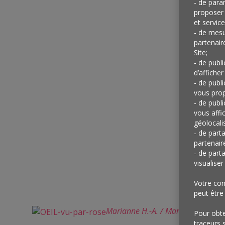
- de para
proposer 
et service
- de mesu
partenair
Site;
- de publ
d’afficher
- de publ
vous prop
- de publ
vous affi
géolocalis
- de part
partenair
- de part
visualise
Votre con
peut être
Marianne H.-A. / Marque, Communi
Pour obten
traceurs 