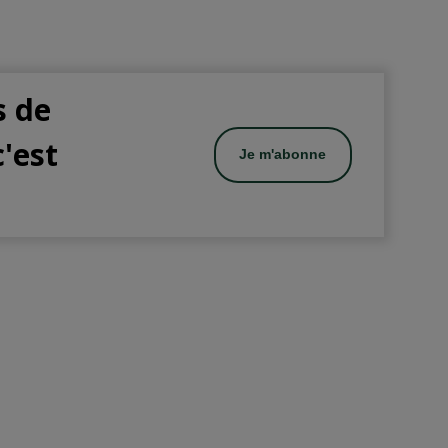
s de
c'est
Je m'abonne