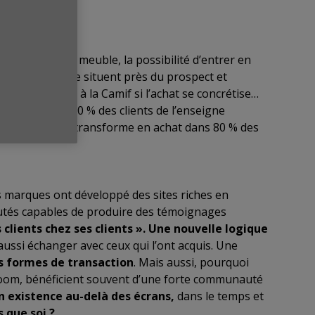
t d’acheter un meuble, la possibilité d’entrer en
es clients qui se situent près du prospect et
os à dépenser à la Camif si l’achat se concrétise…
 l’opération, 80 % des clients de l’enseigne
e a lieu, elle se transforme en achat dans 80 % des
es marques ont développé des sites riches en
autés capables de produire des témoignages
s clients chez ses clients ».
Une nouvelle logique
aussi échanger avec ceux qui l’ont acquis. Une
es formes de transaction
. Mais aussi, pourquoi
-room, bénéficient souvent d’une forte communauté
n existence au-delà des écrans,
dans le temps et
 que soi ?