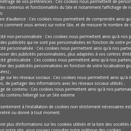
marque invite
métrage de vos préférences : Ces cookies nous permettent de person
les contenus et fonctionnalités du Site et notamment l’affichage de n
s;
re d’audience : Ces cookies nous permettent de comprendre ainsi qu
ses futurs
es comment vous arrivez sur notre Site, et de mesurer le nombre de v
icité non personnalisée : Ces cookies nous permettent ainsi qu'à nos p
 des publicités qui ne sont pas personnalisées en fonction de votre prof
clients chez se
icité personnalisée : Ces cookies nous permettent ainsi qu'à nos parte
oser des publicités personnalisées, plus adaptées à vos centres d’inté
icité géolocalisée : Ces cookies nous permettent ainsi qu'à nos parten
cher des publicités personnalisées en fonction de votre localisation (pu
ées) ;
clients acquis
age sur les réseaux sociaux : Ces cookies nous permettent ainsi qu'à 
es, de partager des informations avec les réseaux sociaux utilisés ;
age de contenu : Ces cookies nous permettent ainsi qu'à nos partenai
r du contenu hébergé sur un Site externe
sentement à l'installation de cookies non strictement nécessaires est 
 retiré ou donné à tout moment.
cation & Publicité
ir plus d’informations sur les cookies utilisés et la liste des sociétés 
sur notre site, vous pouvez consulter notre politique des cookies :