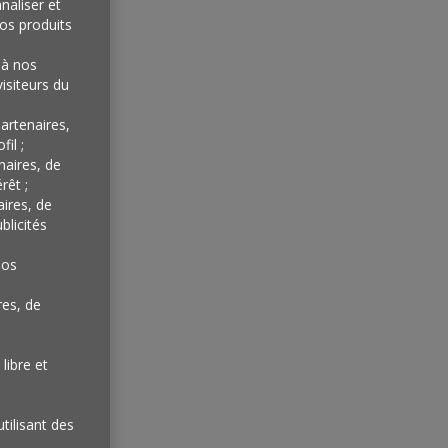
naliser et
os produits
'à nos
isiteurs du
artenaires,
il ;
s
naires, de
rêt ;
aires, de
blicités
nos
res, de
libre et
utilisant des