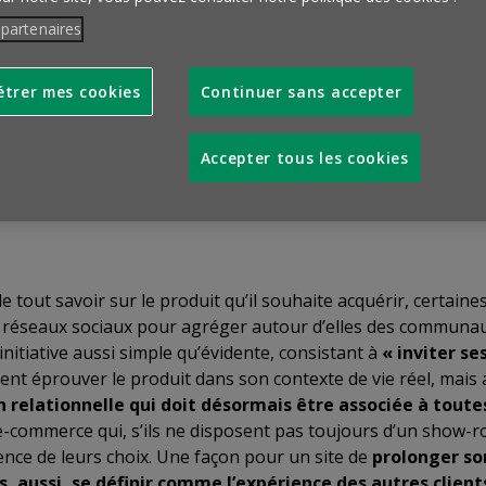
 partenaires
 distance
La Camif
propose à ses clients qui hésiteraient avan
trer mes cookies
Continuer sans accepter
 rendre chez eux pour l’essayer… Son service client localise s
rêtent au jeu sont récompensés par un bon d’achat de 40 eur
Accepter tous les cookies
ment) sont concernés par cette opération. Depuis le début de
 cas, une conversation par téléphone suffit. Et quand la visit
tout savoir sur le produit qu’il souhaite acquérir, certain
es réseaux sociaux pour agréger autour d’elles des commun
initiative aussi simple qu’évidente, consistant à
« inviter se
ent éprouver le produit dans son contexte de vie réel, mais 
n relationnelle qui doit désormais être associée à tout
 e-commerce qui, s’ils ne disposent pas toujours d’un show
nence de leurs choix. Une façon pour un site de
prolonger so
s, aussi, se définir comme l’expérience des autres clients