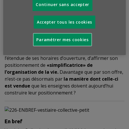
(comme le font régulièrement Carrefour ou Monoprix
Continuer sans accepter
avec quelques créateurs),
mais une gamme complète
et exclusive de vêtements proposée à prix
Accepter tous les cookies
abordable, uniquement disponible sur le net
et
récupérable dans ses magasins
. Un mode de retrait
«click and collect» qui vient s’installer naturellement
Paramétrer mes cookies
dans le rite des achats quotidiens des consommateurs.
Et une manière pour l’enseigne, déjà réputée pour
l’étendue de ses horaires d’ouverture, d’affirmer son
positionnement de
«simplificatrice» de
l’organisation de la vie.
Davantage que par son offre,
n’est-ce pas désormais par
la manière dont celle-ci
est vendue
que les enseignes doivent aujourd’hui
construire leur positionnement ?
En bref