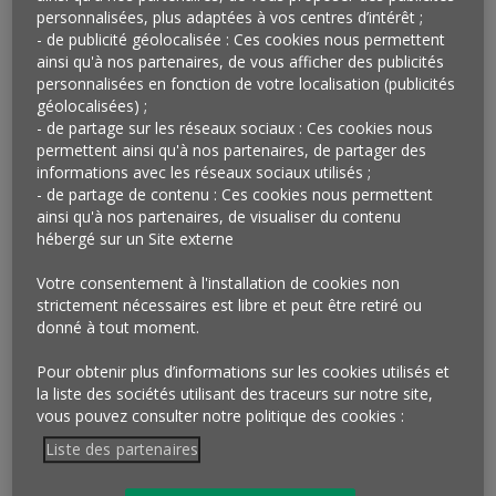
supérettes, Seven Eleven, pour la conception, la
personnalisées, plus adaptées à vos centres d’intérêt ;
fabrication et la vente de vêtements. L’idée serait de
- de publicité géolocalisée : Ces cookies nous permettent
créer une société conjointe pour proposer une
ainsi qu'à nos partenaires, de vous afficher des publicités
nouvelle marque de vêtements vendue en ligne et
personnalisées en fonction de votre localisation (publicités
géolocalisées) ;
livrable via les quelques 18 000 supérettes Seven
- de partage sur les réseaux sociaux : Ces cookies nous
Eleven de l’archipel, ouvertes 24h sur 24, où l’on trouve
permettent ainsi qu'à nos partenaires, de partager des
des en-cas divers, boissons et plats préparés ainsi que
informations avec les réseaux sociaux utilisés ;
des produits de première nécessité. Celles-ci
- de partage de contenu : Ces cookies nous permettent
pourraient aussi servir de lieux d’échange en cas
ainsi qu'à nos partenaires, de visualiser du contenu
hébergé sur un Site externe
d’insatisfaction pour les achats effectués sur le site
d’Uniqlo.
Votre consentement à l'installation de cookies non
strictement nécessaires est libre et peut être retiré ou
Qu’en penser ?
donné à tout moment.
L’initiative conjointe de Seven Eleven et d’Uniqlo vient
Pour obtenir plus d’informations sur les cookies utilisés et
parfaitement illustrer les nouvelles exigences du
la liste des sociétés utilisant des traceurs sur notre site,
commerce : savoir être
simultanément présent dans
vous pouvez consulter notre politique des cookies :
les mondes réel et virtuel
… mais sous un mode
Liste des partenaires
différent. Ici, il ne s’agit pas pour Seven Eleven de
proposer une série limitée en partenariat avec Uniqlo