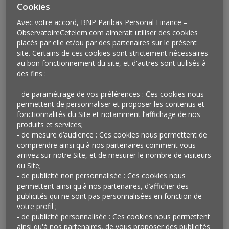
en perspective
Cookies
Avec votre accord, BNP Paribas Personal Finance –
ObservatoireCetelem.com aimerait utiliser des cookies
placés par elle et/ou par des partenaires sur le présent
site. Certains de ces cookies sont strictement nécessaires
au bon fonctionnement du site, et d'autres sont utilisés à
des fins :
- de paramétrage de vos préférences : Ces cookies nous
permettent de personnaliser et proposer les contenus et
fonctionnalités du Site et notamment l’affichage de nos
produits et services;
- de mesure d’audience : Ces cookies nous permettent de
comprendre ainsi qu'à nos partenaires comment vous
arrivez sur notre Site, et de mesurer le nombre de visiteurs
du Site;
- de publicité non personnalisée : Ces cookies nous
permettent ainsi qu'à nos partenaires, d’afficher des
Vu au Japon…
publicités qui ne sont pas personnalisées en fonction de
La marque nippone d’habillement Uniqlo prépare un
votre profil ;
- de publicité personnalisée : Ces cookies nous permettent
vaste partenariat avec la première chaîne japonaise de
ainsi qu'à nos partenaires, de vous proposer des publicités