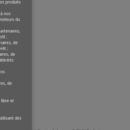
os produits
'à nos
isiteurs du
artenaires,
il ;
naires, de
rêt ;
aires, de
blicités
nos
res, de
libre et
utilisant des