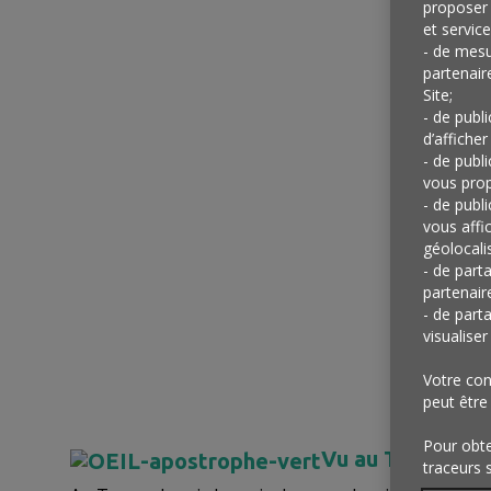
proposer 
et service
- de mesu
partenair
Site;
- de publ
d’afficher
- de publ
vous prop
- de publ
vous affi
géolocalis
- de part
partenair
- de part
visualise
Votre con
peut être
Pour obten
Vu au Texas
traceurs 