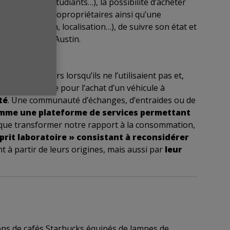
, collègues, étudiants…), la possibilité d’acheter
les différents copropriétaires ainsi qu’une
é, réservation, localisation…), de suivre son état et
nnaires Ford d’Austin.
des particuliers lorsqu’ils ne l’utilisaient pas et,
ition packagée pour l’achat d’un véhicule à
té
. Une communauté d’échanges, d’entraides ou de
mme une plateforme de services
permettant
 que transformer notre rapport à la consommation,
prit laboratoire » consistant à reconsidérer
 à partir de leurs origines, mais aussi par
leur
lons de cafés Starbucks équipés de lampes de