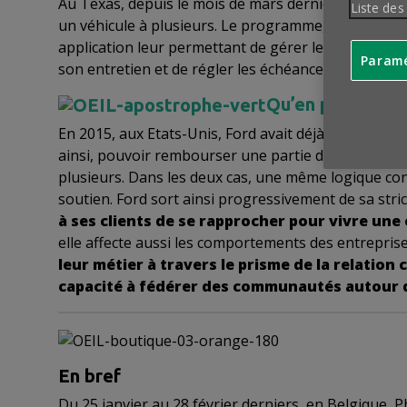
Au Texas, depuis le mois de mars dernier, Ford offre
Liste des
un véhicule à plusieurs. Le programme, baptisé
For
application leur permettant de gérer leur utilisatio
Paramé
son entretien et de régler les échéances du crédit. 
Qu’en penser ?
En 2015, aux Etats-Unis, Ford avait déjà incité 25 000 
ainsi, pouvoir rembourser une partie de leur crédit
plusieurs. Dans les deux cas, une même logique co
soutien. Ford sort ainsi progressivement de sa str
à ses clients de se rapprocher pour vivre un
elle affecte aussi les comportements des entreprises
leur métier à travers le prisme de la relation c
capacité à fédérer des communautés autour d
En bref
Du 25 janvier au 28 février derniers, en Belgique,