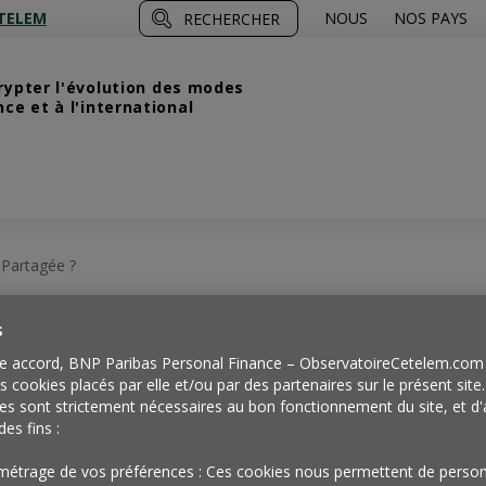
TELEM
NOUS
NOS PAYS
RECHERCHER
crypter l'évolution des modes
e et à l'international
 Partagée ?
s
e accord, BNP Paribas Personal Finance – ObservatoireCetelem.com 
Et si
es cookies placés par elle et/ou par des partenaires sur le présent site
es sont strictement nécessaires au bon fonctionnement du site, et d'
des fins :
métrage de vos préférences : Ces cookies nous permettent de person