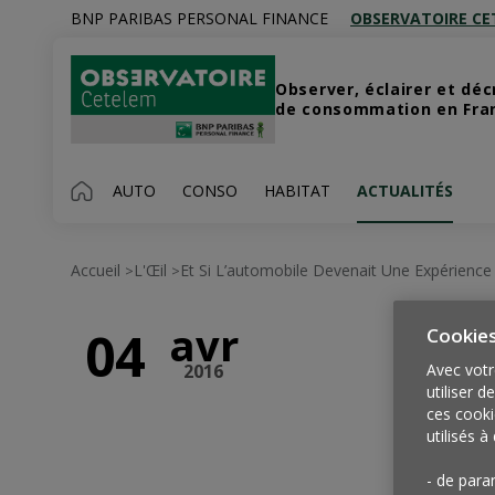
BNP PARIBAS PERSONAL FINANCE
OBSERVATOIRE CE
Observer, éclairer et dé
de consommation en Franc
AUTO
CONSO
HABITAT
ACTUALITÉS
Accueil
L'Œil
Et Si L’automobile Devenait Une Expérience
>
>
avr
04
Cookie
2016
Avec votr
utiliser d
ces cooki
utilisés à 
- de para