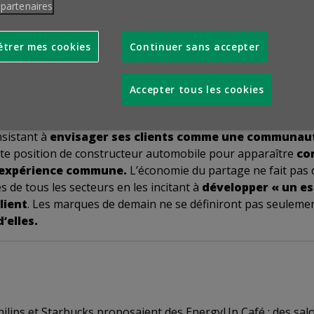
, à tous groupes constitués de 3 à 6 personnes (voisins, amis
 partenaires
d Credit Link
, comprend un leasing de 24 mois réparti entre 
n de la voiture communautaire (consultation de sa disponibilit
trer mes cookies
Continuer sans accepter
Cette offre est, pour le moment, en test chez trois concessio
Accepter tous les cookies
de ses clients ayant acheté leur véhicule à crédit à le louer à 
. Cette année, la marque va encore plus loin avec une propos
nsistant à
envisager ses clients comme une communau
icte position de constructeur automobile pour apparaître
co
e expérience commune.
L’économie du partage ne fait pas
 de tous les secteurs en les incitant à
développer « un es
lient
. Les marques de demain ne se définiront pas seulement
’elles.
 Philips et Starbucks proposaient des EnergyUp Café : des sa