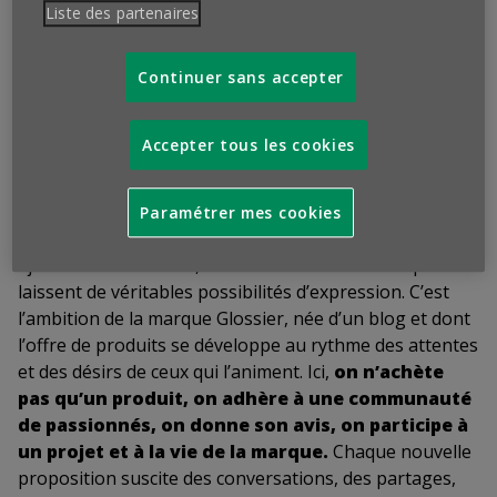
marque ou communiquer entre elles au sein d’une
Liste des partenaires
chaîne Slack qui compte plus de 2000 messages par
semaine. L’offre de Glossier (une vingtaine de produits)
Continuer sans accepter
sera disponible en France début 2018.
Qu’en penser ?
Accepter tous les cookies
Si toutes les marques du e-commerce tentent de
valoriser leur communauté de «fans» (et non de
consommateurs, terme laissé au commerce
Paramétrer mes cookies
traditionnel…) afin de se doter d’une forte valeur
ajoutée émotionnelle, rares sont encore celles qui leur
laissent de véritables possibilités d’expression. C’est
l’ambition de la marque Glossier, née d’un blog et dont
l’offre de produits se développe au rythme des attentes
et des désirs de ceux qui l’animent. Ici,
on n’achète
pas qu’un produit, on adhère à une communauté
de passionnés, on donne son avis, on participe à
un projet et à la vie de la marque.
Chaque nouvelle
proposition suscite des conversations, des partages,