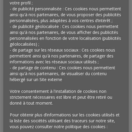
votre profil ;
- de publicité personnalisée : Ces cookies nous permettent
Vu aux Etats-Unis
ainsi qu'à nos partenaires, de vous proposer des publicités
Nouvelle petite marque de cosmétique qui fait le buzz,
personnalisées, plus adaptées à vos centres d’intérêt ;
Glossier
s’est donné pour mission de démocratiser la
- de publicité géolocalisée : Ces cookies nous permettent
ainsi qu'à nos partenaires, de vous afficher des publicités
beauté par le partage des connaissances. La marque
personnalisées en fonction de votre localisation (publicités
(qui a levé des fonds au début d’année) est, en effet,
géolocalisées) ;
depuis son origine, associée au blog «Into The Gloss»
- de partage sur les réseaux sociaux : Ces cookies nous
créé en 2010 et qui réunit chaque mois deux millions de
permettent ainsi qu'à nos partenaires, de partager des
visiteurs uniques dont la moitié hors des Etats-Unis.
informations avec les réseaux sociaux utilisés ;
- de partage de contenu : Ces cookies nous permettent
Chez Glossier, l’implication de la communauté est
ainsi qu'à nos partenaires, de visualiser du contenu
permanente : en amont, via les commentaires laissés
hébergé sur un Site externe
pour identifier les attentes des clientes, puis lors de la
première formule des produits, testée auprès de la
Votre consentement à l'installation de cookies non
communauté, jusqu’à la version finale, envoyée en
strictement nécessaires est libre et peut être retiré ou
donné à tout moment.
avant-première aux fans les plus actives et influentes
afin de générer des avis sur le produit avant même sa
Pour obtenir plus d’informations sur les cookies utilisés et
commercialisation. Les clientes peuvent aussi
la liste des sociétés utilisant des traceurs sur notre site,
organiser des FaceTime avec des conseillères de la
vous pouvez consulter notre politique des cookies :