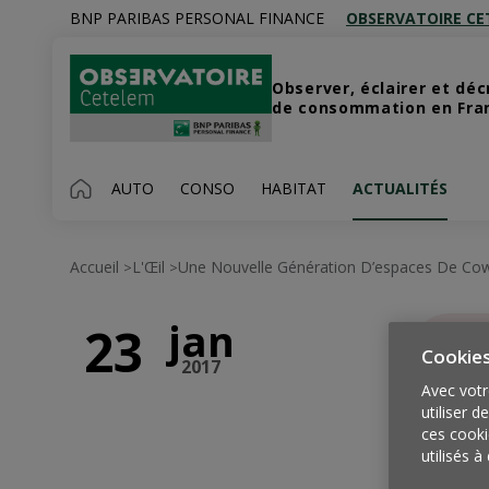
BNP PARIBAS PERSONAL FINANCE
OBSERVATOIRE CE
Observer, éclairer et dé
de consommation en Franc
AUTO
CONSO
HABITAT
ACTUALITÉS
Accueil
L'Œil
Une Nouvelle Génération D’espaces De Cowo
>
>
jan
23
Cookie
2017
U
Avec votr
utiliser d
ces cooki
utilisés à 