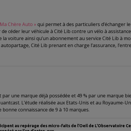
Ma Chère Auto
»
qui permet à des particuliers d’échanger leu
 céder leur véhicule à Cité Lib contre un vélo à assistance 
la voiture ainsi qu’un abonnement au service Cité Lib à moit
n autopartage, Cité Lib prenant en charge l’assurance, l’entre
uit par une marque déjà possédée et 49 % par une marque bie
tcast. L’étude réalisée aux Etats-Unis et au Royaume-Uni, a
 bonne connaissance de 9 à 10 marques.
icipent au repérage des micro-faits de l’Oeil de L’Observatoire C
é repéré par l’un d’entre-eux.