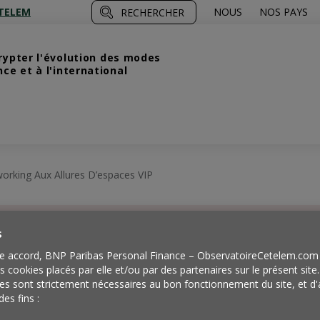
TELEM
NOUS
NOS PAYS
RECHERCHER
crypter l'évolution des modes
e et à l'international
rking Aux Allures D’espaces VIP
s
ne nouvelle
e accord, BNP Paribas Personal Finance – ObservatoireCetelem.com 
es cookies placés par elle et/ou par des partenaires sur le présent site
es sont strictement nécessaires au bon fonctionnement du site, et d'
des fins :