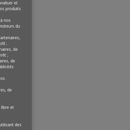
naliser et
os produits
'à nos
isiteurs du
artenaires,
il ;
naires, de
rêt ;
aires, de
blicités
s
nos
res, de
libre et
utilisant des