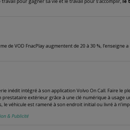
travail pour gagner sa vie et le travail pour s’accomplir,
le 
eforme de VOD FnacPlay augmentent de 20 à 30 %, l’enseigne 
rie inédit intégré à son application Volvo On Call. Faire le 
n prestataire extérieur grâce à une clé numérique à usage uni
 le véhicule est ramené à son endroit initial ou livré à n’im
on & Publicité