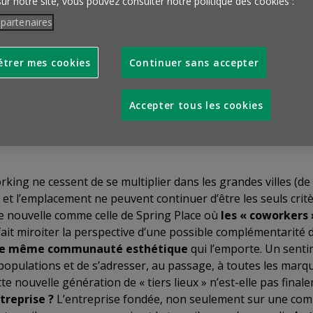
sur notre site, vous pouvez consulter notre politique des cookies :
 partenaires
trer mes cookies
Continuer sans accepter
working pas comme les autres puisqu’il faut s’acquitter d’u
 de Manhattan, d’une superficie de 11 000 mètres carrés, pr
salles de réunions avec de l’eau Fiji à disposition (!), des 
Accepter tous les cookies
rant. Le tout dans un cadre particulièrement soigné, entre m
à Paris en 2017.
working ne cessent de se multiplier dans les grandes villes 
prix et l’emplacement ne peuvent continuer d’être les seuls cri
fre nouvelle comme celle de Spring Place où
les « coworkers
fait miroiter la perspective d’une possible complémentarité
une même communauté esthétique
qui l’emporte. Un senti
 populations et de s’adresser, au passage, à toutes les mar
e nouvelle génération de « tiers lieux » n’est-elle pas final
ntreprise
?
L’entreprise fondée, non seulement sur une comp