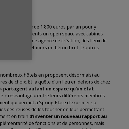
n droit d’entrée de 1 800 euros par an pour y
opose à ses adhérents un open space avec cabines
studios photos, une agence de création, des lieux de
eubles vintage et murs en béton brut. D’autres
(de nombreux hôtels en proposent désormais) au
tères de choix. Et la quête d’un lieu en dehors de chez
 » partagent autant un espace qu’un état
 de « réseautage » entre leurs différents membres
ment qui permet à Spring Place d’exprimer sa
ques désireuses de les toucher en leur permettant
ement en train
d’inventer un nouveau rapport au
lémentarité de fonctions et de personnes, mais