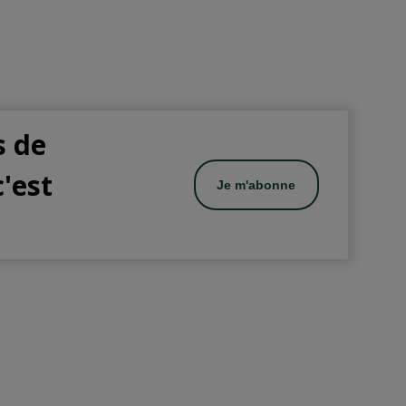
s de
c'est
Je m'abonne