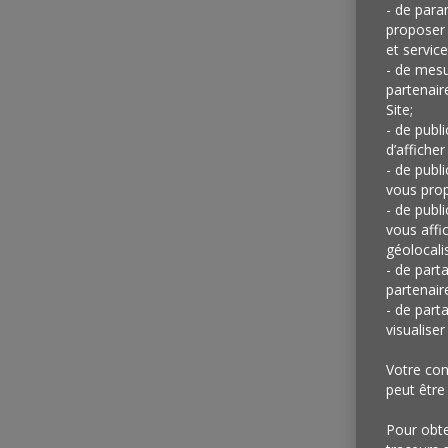
g
- de para
proposer 
et service
d
- de mesu
partenair
Site;
- de publ
d’afficher
c
- de publ
vous prop
- de publ
vous affi
a
géolocalis
- de part
partenair
- de part
visualise
V
Votre con
peut être
Pour obten