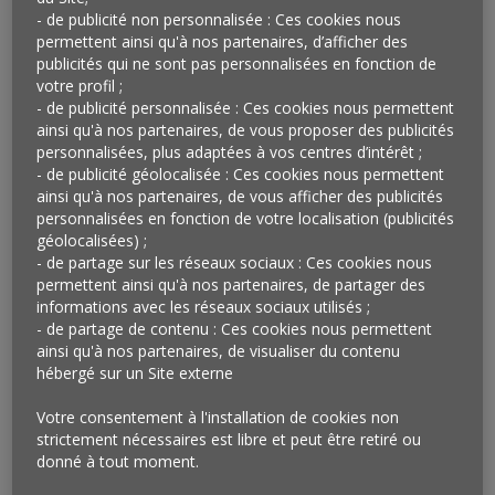
- de publicité non personnalisée : Ces cookies nous
son chauffeur habituel (Kapten) qui, au passage,
permettent ainsi qu'à nos partenaires, d’afficher des
gagnera une prime. Ailleurs, ce sont des Bandits
publicités qui ne sont pas personnalisées en fonction de
Manchots placés au bout des caisses et qui s’activent
votre profil ;
sur présentation du code barre de son ticket de caisse
- de publicité personnalisée : Ces cookies nous permettent
(Intermarché). Encore ailleurs, on peut gagner (neuf
ainsi qu'à nos partenaires, de vous proposer des publicités
personnalisées, plus adaptées à vos centres d’intérêt ;
chances sur dix cette fois) des courses gratuites, des
- de publicité géolocalisée : Ces cookies nous permettent
voyages et « des millions d’autres cadeaux » à condition
ainsi qu'à nos partenaires, de vous afficher des publicités
de commander régulièrement un taxi (Uber). Face à
personnalisées en fonction de votre localisation (publicités
tant de sollicitations ludiques, on peut parfois avoir
géolocalisées) ;
l’impression de vivre dans un parc d’attractions…
- de partage sur les réseaux sociaux : Ces cookies nous
permettent ainsi qu'à nos partenaires, de partager des
Qu’en pensez ?
informations avec les réseaux sociaux utilisés ;
- de partage de contenu : Ces cookies nous permettent
Alors que toutes les enseignes imaginent des
ainsi qu'à nos partenaires, de visualiser du contenu
hébergé sur un Site externe
programmes de fidélité de plus en plus sophistiqués
intégrant de plus en plus de données personnelles, il
Votre consentement à l'installation de cookies non
est intéressant de noter que les bons vieux jeux
strictement nécessaires est libre et peut être retiré ou
concours avec tirages au sort n’ont pas pour autant
donné à tout moment.
disparus. Certains ne manqueront pas de venir