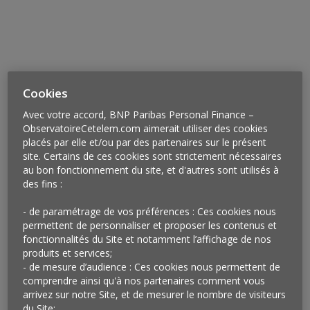
Cookies
Avec votre accord, BNP Paribas Personal Finance –
ObservatoireCetelem.com aimerait utiliser des cookies
placés par elle et/ou par des partenaires sur le présent
site. Certains de ces cookies sont strictement nécessaires
au bon fonctionnement du site, et d'autres sont utilisés à
des fins :
Vu un peu partout
- de paramétrage de vos préférences : Ces cookies nous
Ici, ce sont ses courses que l’on peut se faire
permettent de personnaliser et proposer les contenus et
fonctionnalités du Site et notamment l’affichage de nos
rembourser (une chance sur dix) sur présentation à la
produits et services;
caisse d’un code reçu sur son smartphone via sa carte
- de mesure d’audience : Ces cookies nous permettent de
de fidélité (Bio c’ Bon). Là, ce sont des
comprendre ainsi qu'à nos partenaires comment vous
« matchs » à tenter avec le chauffeur de son taxi où,
arrivez sur notre Site, et de mesurer le nombre de visiteurs
pour gagner, il faut se retrouver dans le véhicule de
du Site;