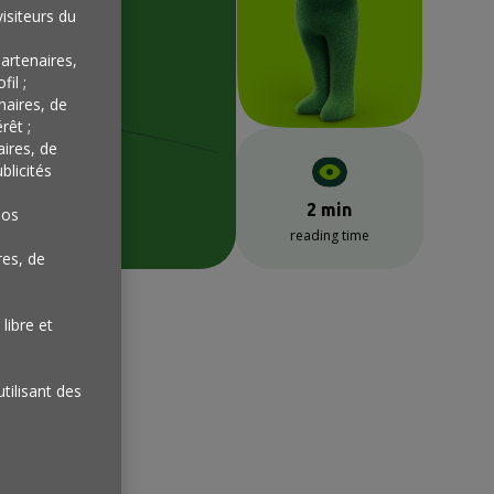
isiteurs du
artenaires,
il ;
naires, de
rêt ;
aires, de
blicités
2 min
nos
reading time
res, de
libre et
utilisant des