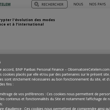
TELEM
NOUS
NOS PAYS
RECHERCHER
crypter l'évolution des modes
e et à l'international
ous En Coûte ?
Edito
>
s
e accord, BNP Paribas Personal Finance – ObservatoireCetelem.com 
es cookies placés par elle et/ou par des partenaires sur le présent site
es sont strictement nécessaires au bon fonctionnement du site, et d'
des fins :
métrage de vos préférences : Ces cookies nous permettent de person
les contenus et fonctionnalités du Site et notamment l’affichage de n
s;
re d’audience : Ces cookies nous permettent de comprendre ainsi qu