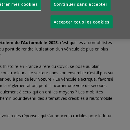
, les maux du secteur l’emportaient sur leurs mots. Avec, qui
trer mes cookies
Continuer sans accepter
r choisi les marges au détriment des volumes.
Accepter tous les cookies
 et la guerre en Ukraine, ces mêmes automobilistes ont eu
ion lui aussi touché.
telem de l’Automobile 2023
, c’est que les automobilistes
u point de rendre l’utilisation d’un véhicule de plus en plus
.
 l’histoire en France à l’ère du Covid, se pose au plan
onstructeurs. Le secteur dans son ensemble n’est-il pas sur
r peu à peu de leur voiture ? Le véhicule électrique, favorisé
 la réglementation, peut-il incarner une voie de secours,
 seulement à ceux qui en ont les moyens ? Les mobilités
emin pour devenir des alternatives crédibles à l’automobile
voie à des réponses qui s’annoncent cruciales pour le futur