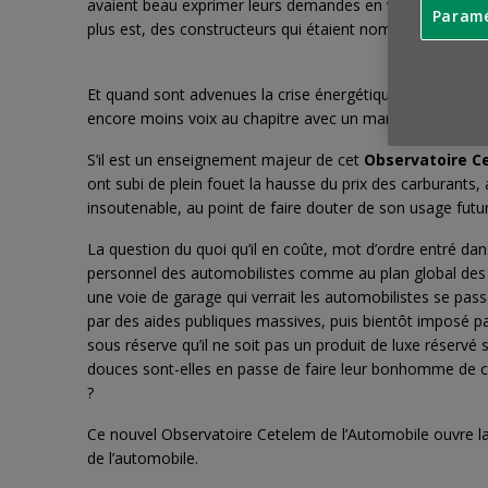
avaient beau exprimer leurs demandes en véhicules neufs
Paramé
plus est, des constructeurs qui étaient nombreux à avoi
Et quand sont advenues la crise énergétique, l’inflation
encore moins voix au chapitre avec un marché de l’occas
S’il est un enseignement majeur de cet
Observatoire Ce
ont subi de plein fouet la hausse du prix des carburants, a
insoutenable, au point de faire douter de son usage futur
La question du quoi qu’il en coûte, mot d’ordre entré dans
personnel des automobilistes comme au plan global des c
une voie de garage qui verrait les automobilistes se passe
par des aides publiques massives, puis bientôt imposé par
sous réserve qu’il ne soit pas un produit de luxe réservé
douces sont-elles en passe de faire leur bonhomme de ch
?
Ce nouvel Observatoire Cetelem de l’Automobile ouvre la 
de l’automobile.