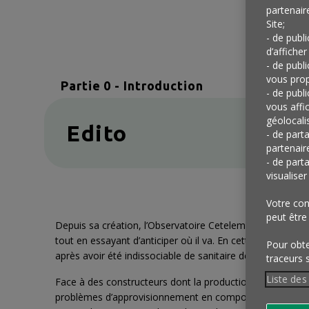
partenair
Site;
- de publ
d’afficher
- de publ
vous prop
Partie 0 - Introduction
- de publ
vous affi
géolocalis
Edito
- de part
partenair
- de part
visualise
Votre con
peut être
Depuis sa création, l’Observatoire Cetelem s’est toujours
tout en essayant d’anticiper où il va. En cette année qui
Pour obten
après avoir été indissociable de sanitaire deux ans durant
traceurs 
Liste des
Face à des constructeurs dont la production s’est engagé
problèmes d’approvisionnement en composants électroniqu