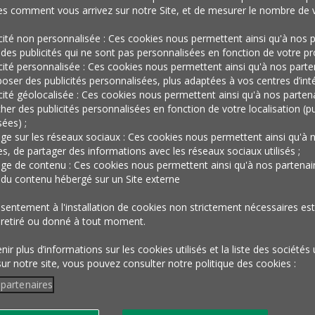
es comment vous arrivez sur notre Site, et de mesurer le nombre de v
icité non personnalisée : Ces cookies nous permettent ainsi qu'à nos p
 des publicités qui ne sont pas personnalisées en fonction de votre prof
icité personnalisée : Ces cookies nous permettent ainsi qu'à nos parte
oser des publicités personnalisées, plus adaptées à vos centres d’inté
icité géolocalisée : Ces cookies nous permettent ainsi qu'à nos parten
cher des publicités personnalisées en fonction de votre localisation (pu
ées) ;
age sur les réseaux sociaux : Ces cookies nous permettent ainsi qu'à 
es, de partager des informations avec les réseaux sociaux utilisés ;
age de contenu : Ces cookies nous permettent ainsi qu'à nos partenai
r du contenu hébergé sur un Site externe
sentement à l'installation de cookies non strictement nécessaires est 
 retiré ou donné à tout moment.
 attaché à prendre le pouls du monde automobile tel qu’il vit,
 aura vu le mot crise associé à économique et géopolitique,
ir plus d’informations sur les cookies utilisés et la liste des sociétés 
, force est de constater que ce pouls ne bat pas très fort.
sur notre site, vous pouvez consulter notre politique des cookies :
 partenaires
e sur la voie d’arrêt d’urgence, suite notamment aux
es, les automobilistes se sont retrouvés sans voix. Ils