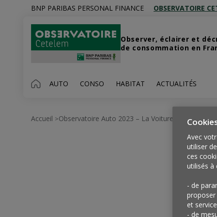
BNP PARIBAS PERSONAL FINANCE
OBSERVATOIRE CE
Observer, éclairer et dé
de consommation en Franc
AUTO
CONSO
HABITAT
ACTUALITÉS
Accueil
Observatoire Auto 2023 – La Voiture, Quoi Qu’il V
>
Cookie
Avec votr
utiliser d
ces cooki
utilisés à 
- de para
proposer 
et service
- de mesu