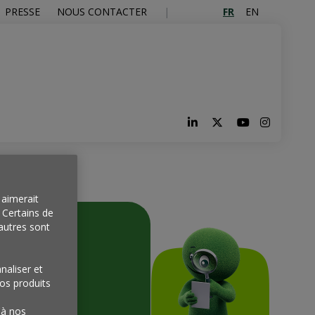
FR
EN
PRESSE
NOUS CONTACTER
aimerait
. Certains de
autres sont
naliser et
os produits
'à nos