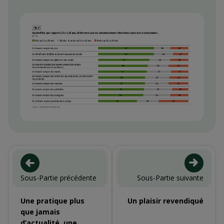
Context
Sous-Partie précédente
Sous-Partie suivante
Une pratique plus
Un plaisir revendiqué
que jamais
d’actualité, une