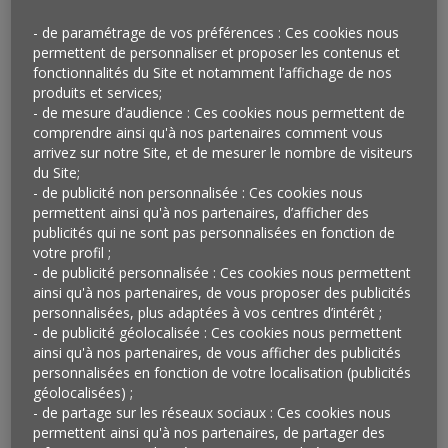
Une consommation
- de paramétrage de vos préférences : Ces cookies nous
personnellement sous contrôle
permettent de personnaliser et proposer les contenus et
fonctionnalités du Site et notamment l’affichage de nos
produits et services;
BIEN CONSOMMER, UNE
- de mesure d’audience : Ces cookies nous permettent de
QUESTION D’ÉQUILIBRE
comprendre ainsi qu'à nos partenaires comment vous
arrivez sur notre Site, et de mesurer le nombre de visiteurs
La consommation a beau être entachée d’impressions
du Site;
négatives et associée à des termes qui le sont tout autant,
- de publicité non personnalisée : Ces cookies nous
les Européens pensent en avoir une certaine maîtrise. Avec
permettent ainsi qu'à nos partenaires, d’afficher des
publicités qui ne sont pas personnalisées en fonction de
une note moyenne de 5,3 sur 10, ils estiment sagement
votre profil ;
consommer juste comme il faut, ni trop, ni trop peu, tels
- de publicité personnalisée : Ces cookies nous permettent
des stratèges de la consommation, aux choix mûrement
ainsi qu'à nos partenaires, de vous proposer des publicités
réfléchis. Aucun pays n’affiche une note inférieure à 5 sur
personnalisées, plus adaptées à vos centres d’intérêt ;
10, les Roumains et les Britanniques se distinguent par une
- de publicité géolocalisée : Ces cookies nous permettent
tendance à acheter davantage. L’âge et le lieu de vie font
ainsi qu'à nos partenaires, de vous afficher des publicités
apparaître une réelle différenciation. Les plus jeunes et les
personnalisées en fonction de votre localisation (publicités
citadins se jugent davantage dépensiers
(Fig. 6).
géolocalisées) ;
- de partage sur les réseaux sociaux : Ces cookies nous
permettent ainsi qu'à nos partenaires, de partager des