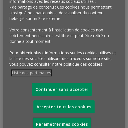
informations avec les réseaux sociaux utilisés ;
Fig 6 – Tendance générale à acheter plus
- de partage de contenu : Ces cookies nous permettent
ou moins par pays
ainsi qu'à nos partenaires, de visualiser du contenu
hébergé sur un Site externe
Télécharger cette infographie pour vos
présentations
Votre consentement à l'installation de cookies non
strictement nécessaires est libre et peut être retiré ou
donné à tout moment.
Context
Pour obtenir plus d’informations sur les cookies utilisés et
la liste des sociétés utilisant des traceurs sur notre site,
vous pouvez consulter notre politique des cookies :
Liste des partenaires
Continuer sans accepter
UNE MAÎTRISE À TOUS LES
Accepter tous les cookies
POSTES
Cet équilibre dans l’intensité de consommation se double
Paramétrer mes cookies
d’une satisfaction encore plus unanime pour apprécier sa