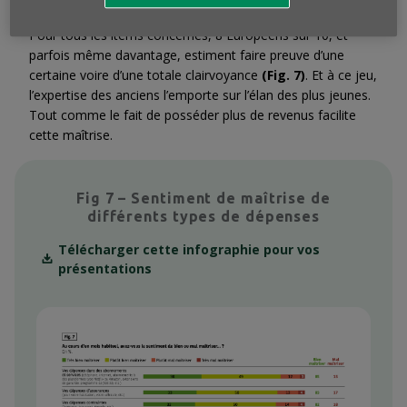
très bonne maîtrise des différents postes de dépenses.
Pour tous les items concernés, 8 Européens sur 10, et
parfois même davantage, estiment faire preuve d’une
certaine voire d’une totale clairvoyance
(Fig. 7)
. Et à ce jeu,
l’expertise des anciens l’emporte sur l’élan des plus jeunes.
Tout comme le fait de posséder plus de revenus facilite
cette maîtrise.
Fig 7 – Sentiment de maîtrise de
différents types de dépenses
Télécharger cette infographie pour vos
présentations
Context