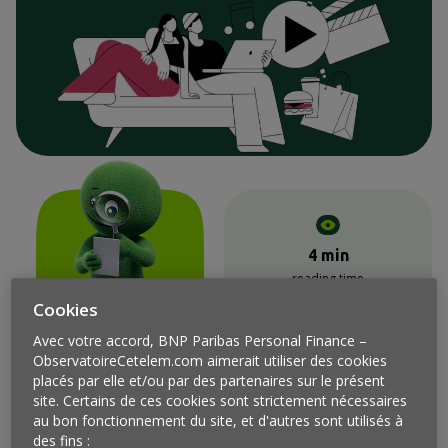
4 min
reading time
Cookies
Avec votre accord, BNP Paribas Personal Finance –
ObservatoireCetelem.com aimerait utiliser des cookies
placés par elle et/ou par des partenaires sur le présent
site. Certains de ces cookies sont strictement nécessaires
au bon fonctionnement du site, et d'autres sont utilisés à
des fins :