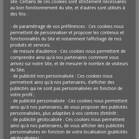
site. Certains de ces cookies sont strictement nécessaires
au bon fonctionnement du site, et d'autres sont utilisés à
Une pratique plus que jamais
des fins :
d’actualité, une image qui laisse à
- de paramétrage de vos préférences : Ces cookies nous
désirer
permettent de personnaliser et proposer les contenus et
fonctionnalités du Site et notamment l’affichage de nos
Depuis toujours, la consommation occupe une place
produits et services;
- de mesure d’audience : Ces cookies nous permettent de
centrale dans les débats économiques. Qu’elle progresse
comprendre ainsi qu'à nos partenaires comment vous
ou qu’elle décline, elle influence de façon directe la santé
arrivez sur notre Site, et de mesurer le nombre de visiteurs
économique d’un pays. Face au réchauffement climatique
du Site;
et aux mesures nécessaires pour y faire face, elle devient
- de publicité non personnalisée : Ces cookies nous
un sujet de plus en plus controversé, allant jusqu’à être
permettent ainsi qu'à nos partenaires, d’afficher des
ouvertement critiquée. Toutefois, en tant que réalité
publicités qui ne sont pas personnalisées en fonction de
profondément ancrée dans le quotidien des individus, elle
votre profil ;
reflète des choix et des comportements en constante
- de publicité personnalisée : Ces cookies nous permettent
évolution. Mais alors, quelle perception les Européens ont-
ainsi qu'à nos partenaires, de vous proposer des publicités
ils aujourd’hui de la consommation ? Une vision avant tout
personnalisées, plus adaptées à vos centres d’intérêt ;
- de publicité géolocalisée : Ces cookies nous permettent
marquée par de nombreux paradoxes.
ainsi qu'à nos partenaires, de vous afficher des publicités
TOUJOURS PLUS DE
personnalisées en fonction de votre localisation (publicités
géolocalisées) ;