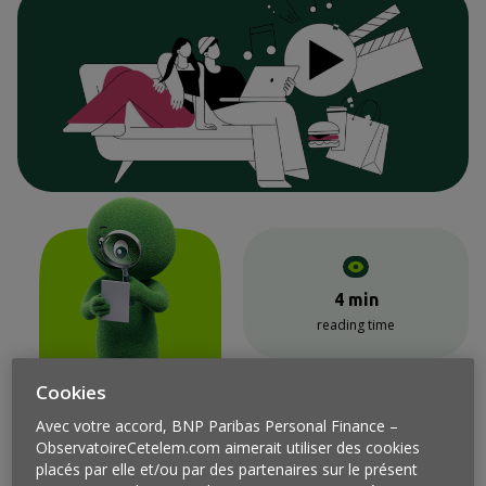
4 min
reading time
Cookies
Avec votre accord, BNP Paribas Personal Finance –
ObservatoireCetelem.com aimerait utiliser des cookies
placés par elle et/ou par des partenaires sur le présent