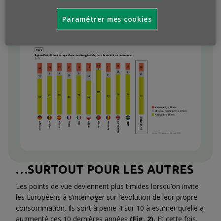
Télécharger cette infographie pour vos
présentations
Paramétrer mes cookies
Context
…SURTOUT POUR LES AUTRES
Les points de vue deviennent plus timides lorsqu’on invite
les Européens à s’interroger sur l’évolution de leur propre
consommation. Ils sont à peine 4 sur 10 à estimer qu’elle a
augmenté ces 10 dernières années
(Fig. 2).
Et cette fois,