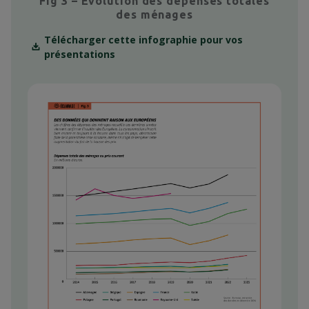
Fig 3 – Évolution des dépenses totales
des ménages
Télécharger cette infographie pour vos
présentations
Context