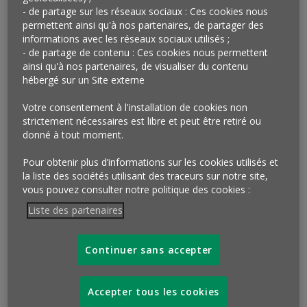
CONSOMMATION…
- de partage sur les réseaux sociaux : Ces cookies nous
permettent ainsi qu'à nos partenaires, de partager des
Certains débats, notamment liés à la meilleure façon de
informations avec les réseaux sociaux utilisés ;
lutter contre le réchauffement climatique, sont centrés
- de partage de contenu : Ces cookies nous permettent
autour d’une nécessaire décroissance de la consommation.
ainsi qu'à nos partenaires, de visualiser du contenu
Interrogés dans le cadre de ce nouvel Observatoire
hébergé sur un Site externe
Cetelem, les Européens s’accordent pour dire que celle-ci
n’est pas d’actualité. 7 sur 10 estiment, en effet, que depuis
Votre consentement à l'installation de cookies non
10 ans la consommation s’inscrit de façon générale à la
strictement nécessaires est libre et peut être retiré ou
donné à tout moment.
hausse
(Fig. 1).
Ce point de vue est partagé dans tous les pays, avec des
Pour obtenir plus d’informations sur les cookies utilisés et
la liste des sociétés utilisant des traceurs sur notre site,
Portugais très affirmatifs (87 %) et des Polonais, voire des
vous pouvez consulter notre politique des cookies :
Français et des Allemands, un peu plus réservés (66 %, 69
% et 69 %). Il faut aussi s’orienter à l’Est pour trouver des
Liste des partenaires
personnes aux faibles revenus plus circonspectes (58 %).
Continuer sans accepter
Fig 1 – Perception sociétale du niveau de
consommation
Accepter tous les cookies