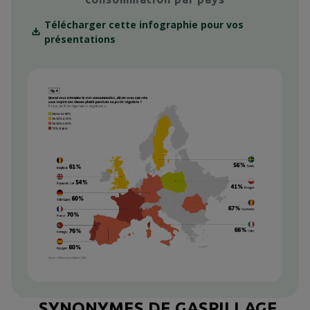
Télécharger cette infographie pour vos
présentations
Context
…SYNONYMES DE GASPILLAGE