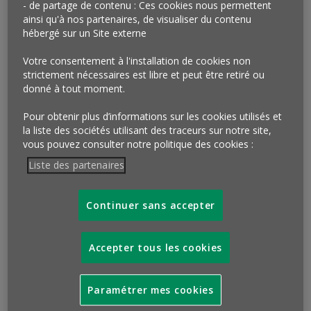
propriétés de LVMH déjà largement implantés en Asie.
- de partage de contenu : Ces cookies nous permettent
Situés au cœur des villes, ces derniers mixent
ainsi qu'à nos partenaires, de visualiser du contenu
hébergé sur un Site externe
commerce et culture pour offrir aux touristes le
meilleur des marques et du savoir-faire national, qu’il
Votre consentement à l'installation de cookies non
s’agisse de luxe, d’artisanat ou de gastronomie.
strictement nécessaires est libre et peut être retiré ou
donné à tout moment.
Qu’en penser ?
Pour obtenir plus d’informations sur les cookies utilisés et
Imaginée dans les années 70, les centres commerciaux
la liste des sociétés utilisant des traceurs sur notre site,
semblaient un peu délaissés. Leur soudaine
vous pouvez consulter notre politique des cookies :
multiplication a de quoi surprendre alors que le
Liste des partenaires
commerce est à la peine. Les raisons immobilières de
rareté et de prix des emplacements premium dans les
Continuer sans accepter
grandes villes n’expliquent pas tout. En mixant
enseignes attendues et enseignes «moins attendues»
(haut de gamme ou exclusives, en quête de nouvelles
Accepter tous les cookies
cibles), services client (voituriers, grooms, garde
d’enfants, orientation intuitive…), animations de
diverses natures et «gestes architecturaux » (coupoles,
Paramétrer mes cookies
passerelles, atrium…), la nouvelle génération de