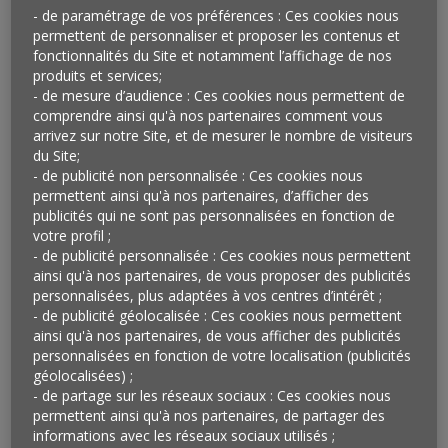
- de paramétrage de vos préférences : Ces cookies nous
permettent de personnaliser et proposer les contenus et
fonctionnalités du Site et notamment l’affichage de nos
produits et services;
- de mesure d’audience : Ces cookies nous permettent de
comprendre ainsi qu'à nos partenaires comment vous
arrivez sur notre Site, et de mesurer le nombre de visiteurs
L’OEIL A ANALYSE
du Site;
- de publicité non personnalisée : Ces cookies nous
Vu à Paris et autour de Paris…
permettent ainsi qu'à nos partenaires, d’afficher des
publicités qui ne sont pas personnalisées en fonction de
So Ouest d’abord, puis Saint Lazare, Aéroville et
votre profil ;
- de publicité personnalisée : Ces cookies nous permettent
Beaugrenelle, sans oublier les «outlets» comme
ainsi qu'à nos partenaires, de vous proposer des publicités
OneNation, l’année 2013 a été rythmée par l’ouverture
personnalisées, plus adaptées à vos centres d’intérêt ;
de ces nouveaux centres commerciaux, toujours plus
- de publicité géolocalisée : Ces cookies nous permettent
spectaculaires et sophistiqués qui savent, à chaque
ainsi qu'à nos partenaires, de vous afficher des publicités
fois, créer l’événement. D’autres ouvertures sont
personnalisées en fonction de votre localisation (publicités
géolocalisées) ;
programmées en 2014, parmi lesquelles Quartz à
- de partage sur les réseaux sociaux : Ces cookies nous
Villeneuve-la-garenne, les Terrasses du Port à
permettent ainsi qu'à nos partenaires, de partager des
Marseille et les centres commerciaux Galleria,
informations avec les réseaux sociaux utilisés ;