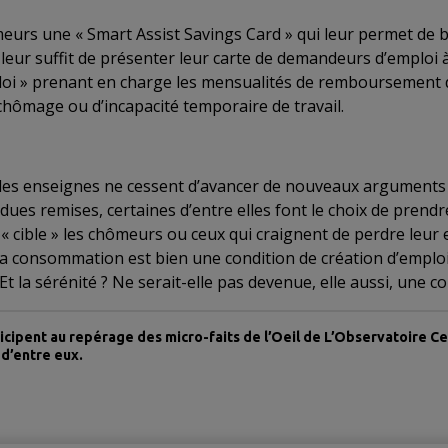
urs une « Smart Assist Savings Card » qui leur permet de bé
l leur suffit de présenter leur carte de demandeurs d’emploi 
ploi » prenant en charge les mensualités de remboursement 
e chômage ou d’incapacité temporaire de travail.
t les enseignes ne cessent d’avancer de nouveaux arguments 
ndues remises, certaines d’entre elles font le choix de pren
« cible » les chômeurs ou ceux qui craignent de perdre leur 
i la consommation est bien une condition de création d’emploi
t la sérénité ? Ne serait-elle pas devenue, elle aussi, une 
icipent au repérage des micro-faits de l’Oeil de L’Observatoire C
 d’entre eux.