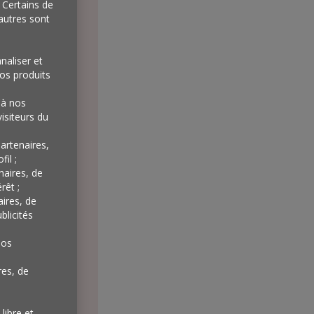
s
. Certains de
autres sont
naliser et
os produits
'à nos
isiteurs du
artenaires,
il ;
naires, de
rêt ;
aires, de
blicités
nos
res, de
libre et