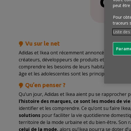
cha
peut être
Pour obten
traceurs 
Liste des
Vu sur le net
Paramé
Adidas et Ikea ont récemment annoncé un projet de 
créateurs, développeurs de produits et autres spéc
comprendre les besoins de leurs habitants ainsi que
âge et les adolescentes sont les principales cibles
Qu’en penser ?
Qu’un jour, Adidas et Ikea aient pu se rapprocher 
l’histoire des marques, ce sont les modes de vie
identifier et les comprendre. Ce qu’ont su faire Ike
solutions
pour faciliter la vie quotidienne domestiq
territoire de la mode urbaine et du bien-être
.
Son r
celui de la mode,
alors qu’Ikea pourra se doter d’