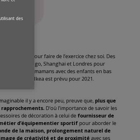
les
utilisant des
s sportifs pour faire de l’exercice chez soi. Des
à New York, Chicago, Shanghai et Londres pour
r à domicile. Les mamans avec des enfants en bas
ration Adidas x Ikea est prévu pour 2021.
maginable il y a encore peu, preuve que,
plus que
ces rapprochements.
D’où l’importance de savoir les
cessoires de décoration à celui de
fournisseur de
métier d’équipementier sportif
pour aborder le
onde de la maison, prolongement naturel de
image de créativité et de proximité
avec ses