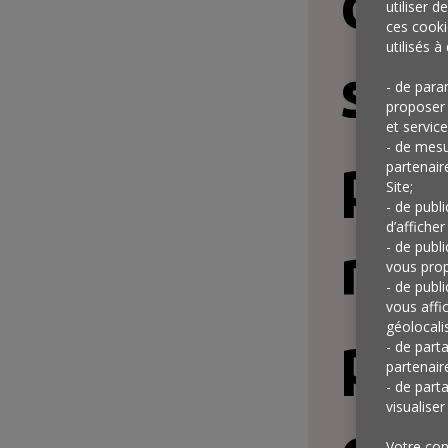
de 
utiliser d
ces cooki
utilisés à 
son
- de para
proposer 
et service
- de mesu
par
partenair
Site;
- de publ
d’afficher
mod
- de publ
vous prop
- de publ
vous affi
géolocalis
per
- de part
partenair
- de part
visualise
Votre con