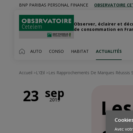
BNP PARIBAS PERSONAL FINANCE
OBSERVATOIRE CE
Observer, éclairer et dé
de consommation en Franc
AUTO
CONSO
HABITAT
ACTUALITÉS
Accueil
L'Œil
Les Rapprochements De Marques Réussis Son
>
>
sep
23
2019
Les
Cookie
Avec votr