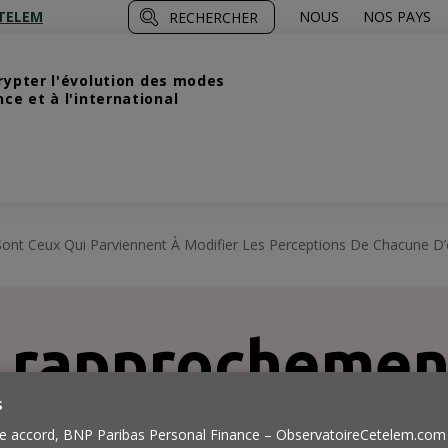
TELEM
NOUS
NOS PAYS
RECHERCHER
crypter l'évolution des modes
e et à l'international
t Ceux Qui Parviennent À Modifier Les Perceptions De Chacune D’e
 rapprochemen
s
e accord, BNP Paribas Personal Finance – ObservatoireCetelem.com 