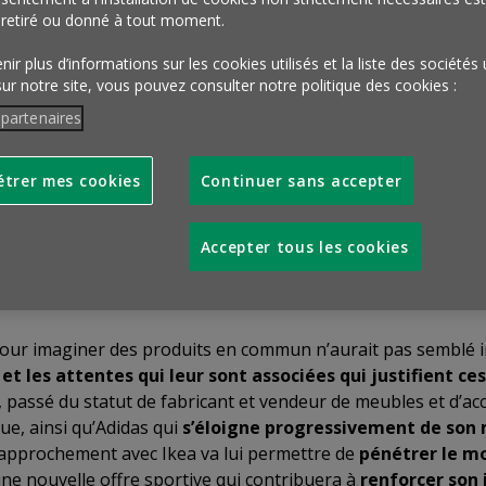
cune d’entre el
 retiré ou donné à tout moment.
ir plus d’informations sur les cookies utilisés et la liste des sociétés 
sur notre site, vous pouvez consulter notre politique des cookies :
 partenaires
trer mes cookies
Continuer sans accepter
collaboration en vue de proposer une collection d’équipement
ialistes des deux entreprises ont ainsi visité des maisons 
 les difficultés qu’ils pouvaient rencontrer pour s’entraîne
Accepter tous les cookies
 du groupe. Le lancement des premiers produits de la collabo
pour imaginer des produits en commun n’aurait pas semblé i
 et les attentes qui leur sont associées qui justifient 
a, passé du statut de fabricant et vendeur de meubles et d’ac
ue, ainsi qu’Adidas qui
s’éloigne progressivement de son 
approchement avec Ikea va lui permettre de
pénétrer le m
une nouvelle offre sportive qui contribuera à
renforcer son 