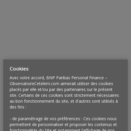
Cookies
Avec votre accord, BNP Paribas Personal Finance –
Vu à Craponne-sur-Arzon
ObservatoireCetelem.com aimerait utiliser des cookies
placés par elle et/ou par des partenaires sur le présent
A Craponne-sur-Arzon, commune rurale de 2 000
site. Certains de ces cookies sont strictement nécessaires
habitants plutôt isolée de Haute-Loire, le supermarché
au bon fonctionnement du site, et d'autres sont utilisés à
Super U permet aux porteurs de sa carte de dépenser
des fins :
leur cagnotte fidélité dans une trentaine de petits
- de paramétrage de vos préférences : Ces cookies nous
commerces locaux sur la cinquantaine recensée sur la
permettent de personnaliser et proposer les contenus et
localité (les bars et tabacs sont exclus de cette
fonctionnalités du Site et notamment l’affichage de nos