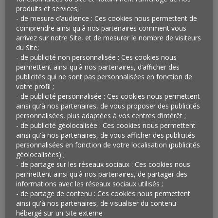
opération). Ils n’ont qu’à se rendre à l’accueil du Super
produits et services;
U munis de leur carte pour se faire remettre la somme
- de mesure d’audience : Ces cookies nous permettent de
qu’ils désirent, débitée de leur compte fidélité, sous
comprendre ainsi qu'à nos partenaires comment vous
arrivez sur notre Site, et de mesurer le nombre de visiteurs
forme d’un chèque cadeau qui pourra être utilisé dans
du Site;
l’un des magasins participants. Ne reste plus alors au
- de publicité non personnalisée : Ces cookies nous
commerçant bénéficiaire de renvoyer ce chèque
permettent ainsi qu'à nos partenaires, d’afficher des
accompagné du ticket de caisse au Super U pour
publicités qui ne sont pas personnalisées en fonction de
obtenir son remboursement.
votre profil ;
- de publicité personnalisée : Ces cookies nous permettent
Qu’en penser ?
ainsi qu'à nos partenaires, de vous proposer des publicités
personnalisées, plus adaptées à vos centres d’intérêt ;
Loin des grandes intentions délivrées par les élus
- de publicité géolocalisée : Ces cookies nous permettent
locaux lorsque est abordée la question des centres-
ainsi qu'à nos partenaires, de vous afficher des publicités
villes et de leur déshérence, les initiatives de certains
personnalisées en fonction de votre localisation (publicités
géolocalisées) ;
commerçants viennent parfois apporter,
par leur
- de partage sur les réseaux sociaux : Ces cookies nous
simplicité et leur bienveillance,
des solutions
permettent ainsi qu'à nos partenaires, de partager des
concrètes, faciles à mettre en œuvre et inattendues
informations avec les réseaux sociaux utilisés ;
comme celle imaginée par le Super U de Craponne-sur-
- de partage de contenu : Ces cookies nous permettent
Arzon. Pourquoi la grande distribution devrait-elle
ainsi qu'à nos partenaires, de visualiser du contenu
hébergé sur un Site externe
toujours s’opposer aux commerces indépendants ?