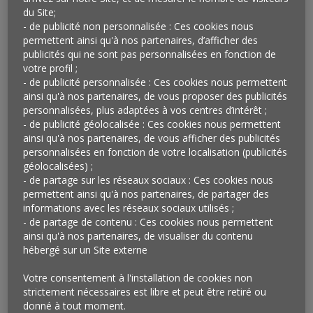
extérieures décorées par des artistes locaux. Une offre
du Site;
- de publicité non personnalisée : Ces cookies nous
d’objets, de gadgets et de meubles est également
permettent ainsi qu'à nos partenaires, d’afficher des
proposée, sélectionnés par des designers partenaires
publicités qui ne sont pas personnalisées en fonction de
ou créés par des membres d’A/D/O. Les designers et
votre profil ;
autres créateurs professionnels peuvent, eux, en
- de publicité personnalisée : Ces cookies nous permettent
échange d’un loyer raisonnable, disposer d’espaces de
ainsi qu'à nos partenaires, de vous proposer des publicités
personnalisées, plus adaptées à vos centres d’intérêt ;
travail au sein d’un accélérateur de start-up et accéder
- de publicité géolocalisée : Ces cookies nous permettent
à des services comme des imprimantes 3D leur
ainsi qu'à nos partenaires, de vous afficher des publicités
permettant de prototyper leur projet. A/D/O se veut
personnalisées en fonction de votre localisation (publicités
aussi, bien sûr, être un lieu d’expositions, de
géolocalisées) ;
conférences et d’échanges grâce à un programme
- de partage sur les réseaux sociaux : Ces cookies nous
permettent ainsi qu'à nos partenaires, de partager des
dense d’événements.
informations avec les réseaux sociaux utilisés ;
- de partage de contenu : Ces cookies nous permettent
Qu’en penser ?
ainsi qu'à nos partenaires, de visualiser du contenu
Il y a encore quelques années, il n’était pas rare qu’un
hébergé sur un Site externe
constructeur automobile décide d’adjoindre à un de ses
Votre consentement à l'installation de cookies non
showrooms emblématiques, un restaurant ou un café
strictement nécessaires est libre et peut être retiré ou
où il imaginait organiser des événements culturels.
donné à tout moment.