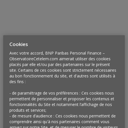
Cookies
Avec votre accord, BNP Paribas Personal Finance –
ObservatoireCetelem.com aimerait utiliser des cookies
Vu
à New York et sur le site de l’Échangeur
placés par elle et/ou par des partenaires sur le présent
site. Certains de ces cookies sont strictement nécessaires
À Brooklyn, la marque Mini a transformé un entrepôt
au bon fonctionnement du site, et d'autres sont utilisés à
de 2 000 mètres carrés en un lieu baptisé
A/D/O
pour
des fins :
Amalgamated Drawing Office, défini comme un point de
rassemblement et de rencontres de talents capables
- de paramétrage de vos préférences : Ces cookies nous
d’imaginer des objets et des outils qui changeront le
permettent de personnaliser et proposer les contenus et
fonctionnalités du Site et notamment l’affichage de nos
monde comme a pu le faire la Mini en son temps.
produits et services;
L’espace est structuré autour d’un restaurant, le
- de mesure d’audience : Ces cookies nous permettent de
Norman, d’un open space central permettant à chacun
comprendre ainsi qu'à nos partenaires comment vous
de venir travailler librement et de grandes terrasses
arrivez sur notre Site, et de mesurer le nombre de visiteurs