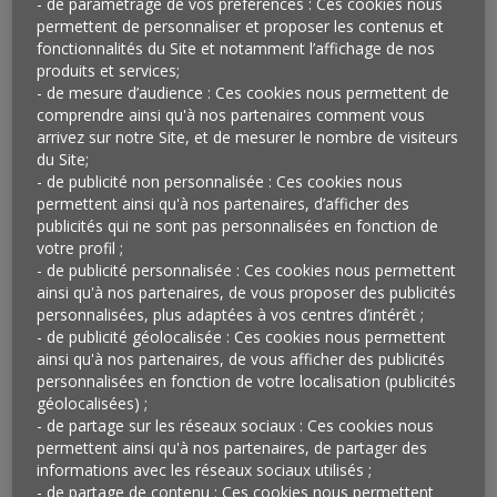
- de paramétrage de vos préférences : Ces cookies nous
permettent de personnaliser et proposer les contenus et
fonctionnalités du Site et notamment l’affichage de nos
Moral des Européens : le temps du
produits et services;
- de mesure d’audience : Ces cookies nous permettent de
rebond
comprendre ainsi qu'à nos partenaires comment vous
arrivez sur notre Site, et de mesurer le nombre de visiteurs
Réalisé du 5 au 19 novembre 2021, alors que l’impact du
du Site;
variant Delta était déjà fort et que celui du variant Omicron
- de publicité non personnalisée : Ces cookies nous
permettent ainsi qu'à nos partenaires, d’afficher des
en était encore au stade microscopique, le Baromètre
publicités qui ne sont pas personnalisées en fonction de
Observatoire Cetelem met en évidence le retour
votre profil ;
d’optimisme des Européens. Que ce soit vis-à-vis de la
- de publicité personnalisée : Ces cookies nous permettent
situation de leur pays ou de leur situation personnelle, ils
ainsi qu'à nos partenaires, de vous proposer des publicités
affichent un moral au plus haut, comme jamais depuis de
personnalisées, plus adaptées à vos centres d’intérêt ;
très nombreuses années. Les milliards d’euros mobilisés et
- de publicité géolocalisée : Ces cookies nous permettent
les nombreuses mesures prises par les gouvernements
ainsi qu'à nos partenaires, de vous afficher des publicités
pour pallier les effets délétères de la crise de la Covid-19
personnalisées en fonction de votre localisation (publicités
sur l’économie ont eu pour conséquence de remettre
géolocalisées) ;
les Européens dans le sens de la reprise économique. Une
- de partage sur les réseaux sociaux : Ces cookies nous
permettent ainsi qu'à nos partenaires, de partager des
consommation qui reste raisonnée et reliée à une épargne
informations avec les réseaux sociaux utilisés ;
élevée. Mais si le ciel se dégage, des nuages
- de partage de contenu : Ces cookies nous permettent