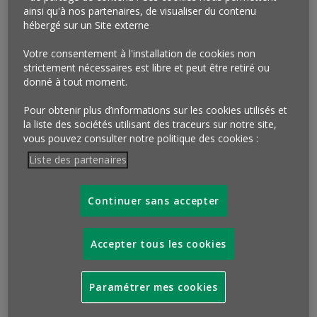
s’amoncellent : avec le retour de l’inflation fortement
ainsi qu'à nos partenaires, de visualiser du contenu
ressentie et le ressac dû à la vague Omicron, les mois
hébergé sur un Site externe
prochains risquent d’être toujours aussi incertains.
Profitons donc pleinement des bonnes nouvelles de ce
Votre consentement à l'installation de cookies non
Baromètre sans pour autant minorer les inquiétudes qui y
strictement nécessaires est libre et peut être retiré ou
sont exprimées.
donné à tout moment.
Lors du Baromètre Observatoire Cetelem 2021,
Pour obtenir plus d’informations sur les cookies utilisés et
nous avions quitté les Européens avec le moral en berne.
la liste des sociétés utilisant des traceurs sur notre site,
Les vagues successives de la crise sanitaire avaient érodé
vous pouvez consulter notre politique des cookies :
leur euphorie enregistrée l’année précédente.
Liste des partenaires
La situation du pays notée au
plus haut
Continuer sans accepter
Avec cette nouvelle édition, le sourire est de retour. La
note moyenne pour juger de la situation du pays s’établit à
Accepter tous les cookies
5,4, soit un score identique au Baromètre d’avant crise, le
plus haut sur les 15 dernières années.
Paramétrer mes cookies
Pour autant, cette
moyenne cache des