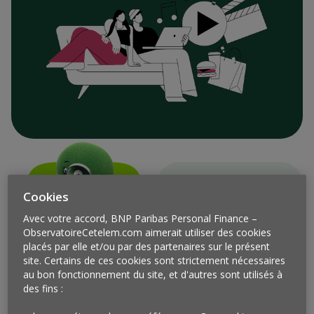
Cookies
3 min
Avec votre accord, BNP Paribas Personal Finance –
reading time
ObservatoireCetelem.com aimerait utiliser des cookies
placés par elle et/ou par des partenaires sur le présent
site. Certains de ces cookies sont strictement nécessaires
au bon fonctionnement du site, et d'autres sont utilisés à
des fins :