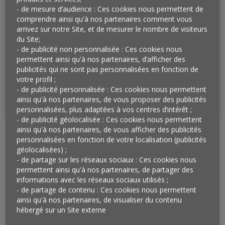
Méthodologie : Enquête réalisée par Harris
- de mesure d’audience : Ces cookies nous permettent de
Interactive en ligne du 7 au 10 février 2022.
comprendre ainsi qu'à nos partenaires comment vous
Échantillon de 1 037 personnes représentatif de la
arrivez sur notre Site, et de mesurer le nombre de visiteurs
du Site;
population française âgée de 18 ans et plus.
- de publicité non personnalisée : Ces cookies nous
Méthode des quotas et redressement appliqués
permettent ainsi qu'à nos partenaires, d’afficher des
aux variables suivantes : sexe, âge, catégorie
publicités qui ne sont pas personnalisées en fonction de
socioprofessionnelle de et région de
votre profil ;
l’interviewé(e).
- de publicité personnalisée : Ces cookies nous permettent
ainsi qu'à nos partenaires, de vous proposer des publicités
personnalisées, plus adaptées à vos centres d’intérêt ;
- de publicité géolocalisée : Ces cookies nous permettent
ainsi qu'à nos partenaires, de vous afficher des publicités
personnalisées en fonction de votre localisation (publicités
Après s’être posé la question de la place
géolocalisées) ;
qu’occupait l’argent dans la vie des Français, les
- de partage sur les réseaux sociaux : Ces cookies nous
zOOms de l’Observatoire Cetelem, accompagnés
permettent ainsi qu'à nos partenaires, de partager des
par Harris Interactive, cherchent à explorer cette
informations avec les réseaux sociaux utilisés ;
- de partage de contenu : Ces cookies nous permettent
question plus en profondeur, notamment par le
ainsi qu'à nos partenaires, de visualiser du contenu
prisme du regard qu’ils portent sur les nouveaux
hébergé sur un Site externe
moyens de paiement à leur disposition.