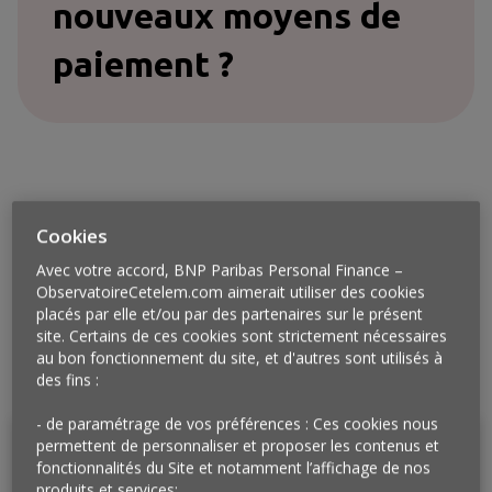
nouveaux moyens de
paiement ?
Cookies
Avec votre accord, BNP Paribas Personal Finance –
ObservatoireCetelem.com aimerait utiliser des cookies
Ressources à télécharger
placés par elle et/ou par des partenaires sur le présent
site. Certains de ces cookies sont strictement nécessaires
Rapport de l'enquête 2/3
au bon fonctionnement du site, et d'autres sont utilisés à
Infographie 2/3 : Nouveaux modes de paiement
des fins :
dématérialisés
- de paramétrage de vos préférences : Ces cookies nous
permettent de personnaliser et proposer les contenus et
fonctionnalités du Site et notamment l’affichage de nos
Méthodologie
produits et services;