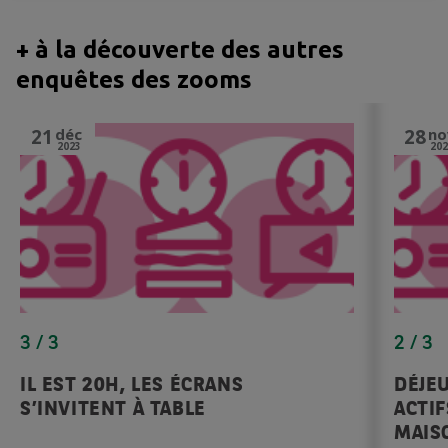
+ à la découverte des autres
enquêtes des zooms
21
déc
28
no
2023
202
3 / 3
2 / 3
IL EST 20H, LES ÉCRANS
DÉJEU
S’INVITENT À TABLE
ACTIF
MAIS