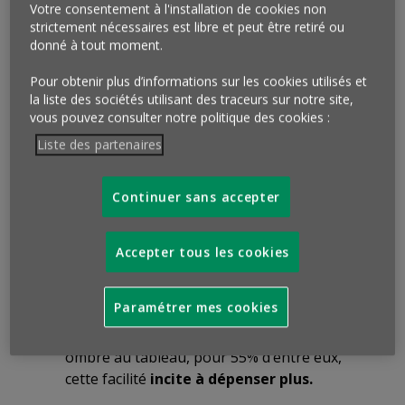
Abonnements, dématérialisation, micropaiements,
Votre consentement à l'installation de cookies non
mais aussi le « Buy now, pay later »: quel accueil
strictement nécessaires est libre et peut être retiré ou
donné à tout moment.
pour ces pratiques, quels bénéfices, quels pièges ?
Pour obtenir plus d’informations sur les cookies utilisés et
Points clés : que retenir de cette
la liste des sociétés utilisant des traceurs sur notre site,
enquête ?
vous pouvez consulter notre politique des cookies :
Liste des partenaires
Perception de la dématérialisation des moyens
de paiement
Continuer sans accepter
75% des Français considèrent la
dématérialisation des moyens de paiement
comme
une bonne chose.
Pour une majorité
Accepter tous les cookies
(56%), leur émergence est perçue comme
une
évolution choisie et non subie.
Paramétrer mes cookies
Des bénéfices largement appréciés : aspect
pratique (86%), rapidité (83%)…
seule
ombre au tableau, pour 55% d’entre eux,
cette facilité
incite à dépenser plus.