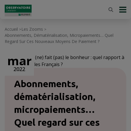
Accueil
Les Zooms
>
>
Abonnements, Dématérialisation, Micropaiements… Quel
Regard Sur Ces Nouveaux Moyens De Paiement ?
mar
2 / 3
L'argent (ne) fait (pas) le bonheur : quel rapport à
l'argent chez les Français ?
2022
Abonnements,
dématérialisation,
micropaiements…
Quel regard sur ces