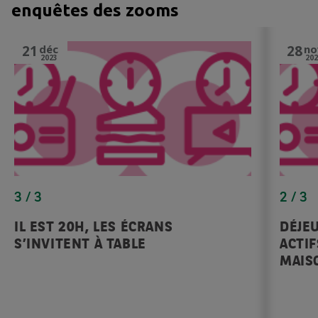
enquêtes des zooms
21
déc
28
no
2023
202
3 / 3
2 / 3
IL EST 20H, LES ÉCRANS
DÉJEU
S’INVITENT À TABLE
ACTIF
MAIS