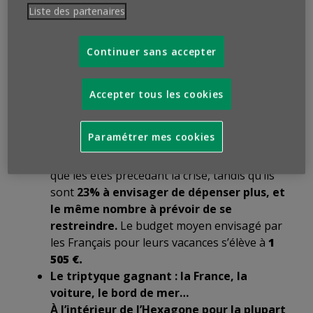
La moitié des Français (50%) manifestent
une
Liste des partenaires
joie grandissante
(+4 points depuis le mois
dernier) à l’approche de l’été, mais ils sont
Continuer sans accepter
encore nombreux à avoir
plus de mal à se
projeter dans leurs vacances que par le
passé
(48% de ceux qui souhaitent partir).
Accepter tous les cookies
Budget vacances : entre l’envie de
compenser les restrictions passées et le
Paramétrer mes cookies
maintien des contraintes liées à la crise.
54% des sondés pensent dépenser autant
que les étés précédant la crise, tandis qu’ils
sont
23% à envisager de dépenser plus, et
le même nombre à prévoir de se
restreindre.
Le budget moyen envisagé par
les Français pour leurs vacances s’élève à
1
505 €.
Le triptyque gagnant : la France, la
voiture, le bord de mer…
À l’intérieur de l’Hexagone pour la plupart