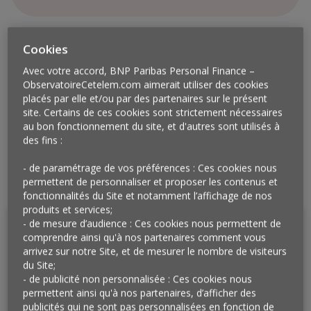
Cookies
Avec votre accord, BNP Paribas Personal Finance –
ObservatoireCetelem.com aimerait utiliser des cookies
placés par elle et/ou par des partenaires sur le présent
site. Certains de ces cookies sont strictement nécessaires
au bon fonctionnement du site, et d'autres sont utilisés à
Ressources à télécharger
des fins :
Rapport de l'enquête 3/3
- de paramétrage de vos préférences : Ces cookies nous
Note détaillée
permettent de personnaliser et proposer les contenus et
fonctionnalités du Site et notamment l’affichage de nos
Rapport complet
produits et services;
- de mesure d’audience : Ces cookies nous permettent de
comprendre ainsi qu'à nos partenaires comment vous
Méthodologie
arrivez sur notre Site, et de mesurer le nombre de visiteurs
Enquête réalisée en ligne par Harris Interactive du
du Site;
- de publicité non personnalisée : Ces cookies nous
9 au 11 juin 2021. Échantillon de 1 026 personnes,
permettent ainsi qu'à nos partenaires, d’afficher des
représentatif des Français âgés de 18 ans et plus.
publicités qui ne sont pas personnalisées en fonction de