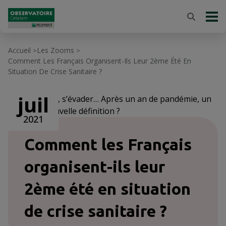
Accueil
Les Zooms
>
>
Comment Les Français Organisent-Ils Leur 2ème Été En
Situation De Crise Sanitaire ?
juil
3 / 3
Voyager, s’évader… Après un an de pandémie, un
tourisme nouvelle définition ?
2021
Comment les Français
organisent-ils leur
2ème été en situation
de crise sanitaire ?