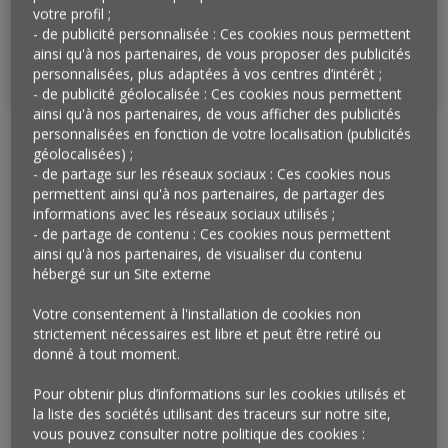
Méthode des quotas et redressement appliqués
votre profil ;
aux variables suivantes : sexe, âge, catégorie
- de publicité personnalisée : Ces cookies nous permettent
socioprofessionnelle et région de l’interviewé(e).
ainsi qu'à nos partenaires, de vous proposer des publicités
personnalisées, plus adaptées à vos centres d’intérêt ;
- de publicité géolocalisée : Ces cookies nous permettent
ainsi qu'à nos partenaires, de vous afficher des publicités
personnalisées en fonction de votre localisation (publicités
géolocalisées) ;
Ce troisième et dernier volet d’enquête des zOOms
- de partage sur les réseaux sociaux : Ces cookies nous
de l’Observatoire Cetelem dessinent les vacances
permettent ainsi qu'à nos partenaires, de partager des
estivales des Français. Après avoir vécu un premier
informations avec les réseaux sociaux utilisés ;
été « post-covid » en 2020, synonyme d’accalmie –
- de partage de contenu : Ces cookies nous permettent
ainsi qu'à nos partenaires, de visualiser du contenu
et même envisagé à l’époque comme la fin de la
hébergé sur un Site externe
crise –, comment se projettent-ils et qu’ont-ils
prévu cette année ?
Votre consentement à l'installation de cookies non
strictement nécessaires est libre et peut être retiré ou
Les principaux enseignements à
donné à tout moment.
retenir de cette enquête
Pour obtenir plus d’informations sur les cookies utilisés et
Entre enthousiasme et difficultés à se
la liste des sociétés utilisant des traceurs sur notre site,
vous pouvez consulter notre politique des cookies :
projeter, le cœur des Français balance.