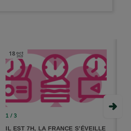
18
oct
2023
1 / 3
3
IL EST 7H, LA FRANCE S’ÉVEILLE
D