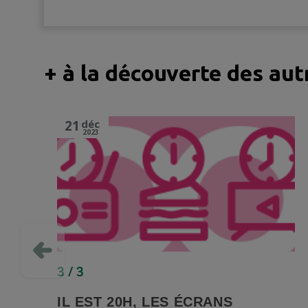
+ à la découverte des au
21
déc
2023
3 / 3
IL EST 20H, LES ÉCRANS