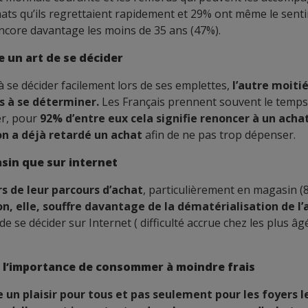
hats qu’ils regrettaient rapidement et 29% ont même le sent
ncore davantage les moins de 35 ans (47%).
un art de se décider
 à se décider facilement lors de ses emplettes,
l’autre moiti
és à se déterminer.
Les Français prennent souvent le temps
er, pour
92% d’entre eux cela signifie renoncer à un acha
on a déjà retardé un achat
afin de ne pas trop dépenser.
asin que sur internet
s de leur parcours d’achat
, particulièrement en magasin (
on, elle, souffre davantage de la dématérialisation de l’
de se décider sur Internet ( difficulté accrue chez les plus âg
e l’importance de consommer à moindre frais
e un plaisir pour tous et pas seulement pour les foyers l