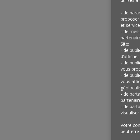
utilisés à 
- de para
proposer 
et service
- de mesu
partenair
Site;
- de publ
d’afficher
- de publ
vous prop
- de publ
vous affi
géolocalis
- de part
partenair
- de part
visualise
Votre con
peut être