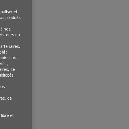
naliser et
os produits
'à nos
isiteurs du
artenaires,
il ;
naires, de
rêt ;
aires, de
blicités
nos
res, de
libre et