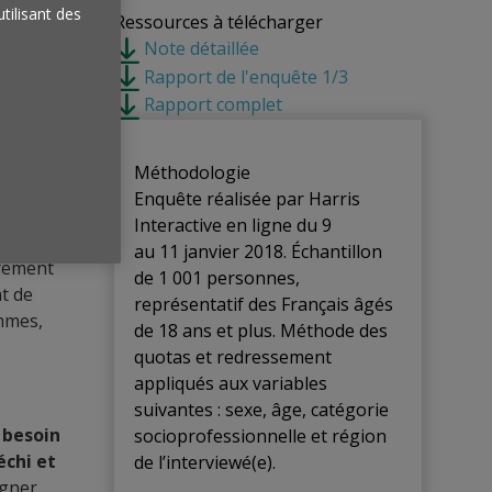
utilisant des
acte
Ressources à télécharger
Note détaillée
Rapport de l'enquête 1/3
Rapport complet
Méthodologie
Enquête réalisée par Harris
 le
Interactive en ligne du 9
au 11 janvier 2018. Échantillon
èrement
de 1 001 personnes,
at de
représentatif des Français âgés
mmes,
de 18 ans et plus. Méthode des
quotas et redressement
appliqués aux variables
suivantes : sexe, âge, catégorie
 besoin
socioprofessionnelle et région
échi et
de l’interviewé(e).
agner