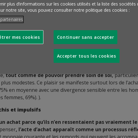
ir plus d’informations sur les cookies utilisés et la liste des sociétés 
la consommation et les achats
et explore la question de l’
sur notre site, vous pouvez consulter notre politique des cookies :
 qui la sous-tendent, de la capacité à faire des choix et des
 partenaires
lisation du parcours d’achat.
uête ?
trer mes cookies
Continuer sans accepter
sir « responsable »
Accepter tous les cookies
er moins mais mieux tandis que 71% n’achèteraient que
leur budget
te,
tout comme de pouvoir prendre soin de soi,
particuli
s plus modestes. Ce plaisir se manifeste surtout lors de l’ach
(75% en moyenne avec une divergence sensible entre les ho
es femmes, 69%). ).
chis et impulsifs
un achat parce qu’ils n’en ressentaient pas vraiement le
épenser
, l’acte d’achat apparaît comme un processus réfl
ent monnaie courante et les remords qui peuvent les accomp