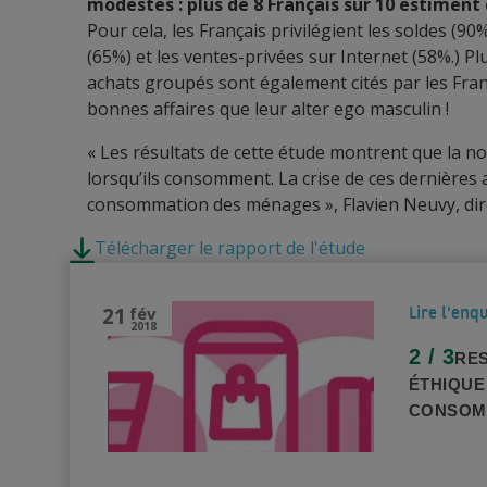
modestes : plus de 8 Français sur 10 estiment
Pour cela, les Français privilégient les soldes (90
(65%) et les ventes-privées sur Internet (58%.) Plu
achats groupés sont également cités par les Franç
bonnes affaires que leur alter ego masculin !
« Les résultats de cette étude montrent que la n
lorsqu’ils consomment. La crise de ces dernières 
consommation des ménages », Flavien Neuvy, dir
Télécharger le rapport de l'étude
21
fév
Lire l'enq
2018
2 / 3
RES
ÉTHIQUE
CONSOM