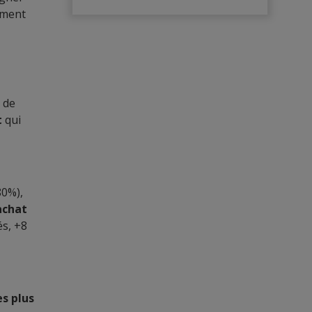
iment
é
 de
t
qui
80%),
achat
és, +8
es plus