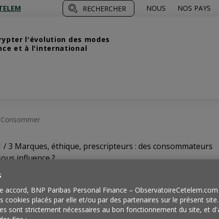
TELEM
NOUS
NOS PAYS
RECHERCHER
crypter l'évolution des modes
e et à l'international
De Consommer
1 / 3
Marques, éthique, prescripteurs : des consommateurs
sous influence ?
s
Choisir,
e accord, BNP Paribas Personal Finance – ObservatoireCetelem.com 
es cookies placés par elle et/ou par des partenaires sur le présent site
es sont strictement nécessaires au bon fonctionnement du site, et d'