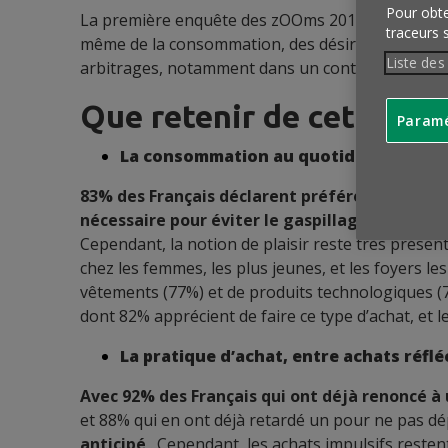
Pour obten
La première enquête des zOOms 2018 porte sur
traceurs 
même de la consommation, des désirs et réflexions
Liste des
arbitrages, notamment dans un contexte de digita
Que retenir de cette enq
Paramé
La consommation au quotidien, un plai
83% des Français déclarent préférer consomm
nécessaire pour éviter le gaspillage et tenir 
Cependant, la notion de plaisir reste très présen
chez les femmes, les plus jeunes, et les foyers le
vêtements (77%) et de produits technologiques 
dont 82% apprécient de faire ce type d’achat, et l
La pratique d’achat, entre achats réflé
Avec 92% des Français qui ont déjà renoncé à 
et 88% qui en ont déjà retardé un pour ne pas d
anticipé
,. Cependant, les achats impulsifs rest