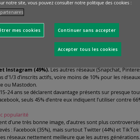
sur notre site, vous pouvez consulter notre politique des cookies :
 de cette enquête ?
 partenaires
trer mes cookies
Continuer sans accepter
utres générations qui placent ce réseau social en tête de 
moyenne sur 4 réseaux sociaux différents, et jusqu’à 7 p
Accepter tous les cookies
ièrement que sur 2 d’entre eux en moyenne.
vec 71% de la population qui y a un compte et qui l’utilis
et Instagram (49%).
Les autres réseaux (Snapchat, Pintere
 d’1/3 d’inscrits actifs, voire moins de 10% pour les réseaux
ite ou Mastodon.
s 15-24 ans se déclarent davantage présents sur presque tou
acebook, seuls 45% d’entre eux indiquent l’utiliser contre 6
c popularité
nt d’une très bonne image, d’autres sont plus controversés
vés : Facebook (35%), mais surtout Twitter (44%) et TikTok 
des réseaux nettement meilleure que les autres générations.