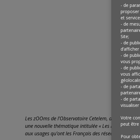
- de para
proposer 
et service
- de mesu
partenair
Site;
- de publ
d’afficher
- de publ
vous prop
- de publ
vous affi
géolocalis
- de part
partenair
- de part
visualise
Votre con
Les zOOms de l’Observatoire Cetelem, accompagnés pa
peut être
une nouvelle thématique intitulée « Les réseaux sociau
aux usages qu’ont les Français des réseaux sociaux et 
Pour obten