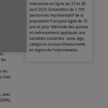
Interactive en ligne les 27 et 28
avril 2023. Échantillon de 1 109
personnes représentatif de la
population française âgée de 15
liste
ans et plus. Méthode des quotas
et redressement appliqués aux
our les
variables suivantes : sexe, âge,
catégorie socioprofessionnelle
e,
et région de l’interviewé(e).
st,
 les
s les
6% chez
, avec
(56%).