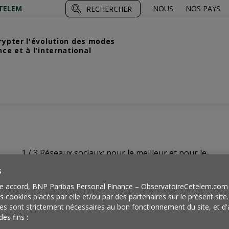
TELEM
NOUS
NOS PAYS
RECHERCHER
crypter l'évolution des modes
e et à l'international
1 / 3
Réseaux sociaux: pour le meilleur et pour le
pire
s
e accord, BNP Paribas Personal Finance – ObservatoireCetelem.com 
Panorama
es cookies placés par elle et/ou par des partenaires sur le présent site
es sont strictement nécessaires au bon fonctionnement du site, et d'
des fins :