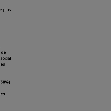
re plus…
.
 de
 social
les
 (58%)
nes