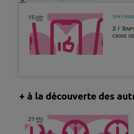
15
juin
Lire l'enq
2023
2 / 3
INF
CRISE D
+ à la découverte des au
21
déc
2023