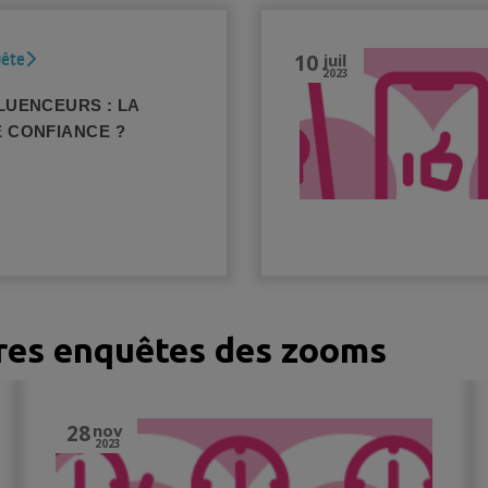
10
juil
uête
2023
LUENCEURS : LA
E CONFIANCE ?
tres enquêtes des zooms
28
nov
2023