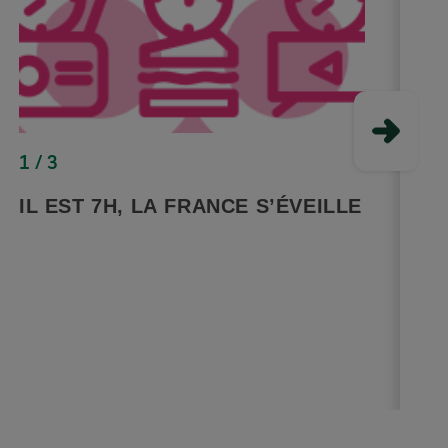
1 / 3
2
IL EST 7H, LA FRANCE S’ÉVEILLE
I
C