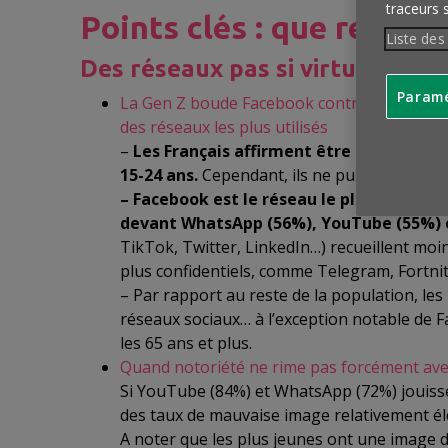
traceurs 
Points clés : que retenir
Liste des
Des réseaux pas si virtuels
Paramé
La Gen Z boude Facebook contrairement aux a
des réseaux les plus utilisés
–
Les Français affirment être inscrits en 
15-24 ans.
Cependant, ils ne publient régul
– Facebook est le réseau le plus utilisé a
devant WhatsApp (56%), YouTube (55%) 
TikTok, Twitter, LinkedIn…) recueillent moins
plus confidentiels, comme Telegram, Fortn
– Par rapport au reste de la population, le
réseaux sociaux… à l’exception notable de F
les 65 ans et plus.
Quand notoriété ne rime pas forcément ave
Si YouTube (84%) et WhatsApp (72%) jouisse
des taux de mauvaise image relativement éle
A noter que les plus jeunes ont une image 