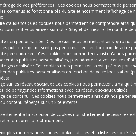
métrage de vos préférences : Ces cookies nous permettent de person
des
les contenus et fonctionnalités du Site et notamment l’affichage de n
s;
re d’audience : Ces cookies nous permettent de comprendre ainsi qu
es comment vous arrivez sur notre Site, et de mesurer le nombre de v
réseaux
icité non personnalisée : Ces cookies nous permettent ainsi qu'à nos p
 des publicités qui ne sont pas personnalisées en fonction de votre prof
icité personnalisée : Ces cookies nous permettent ainsi qu'à nos parte
oser des publicités personnalisées, plus adaptées à vos centres d’inté
sociaux
icité géolocalisée : Ces cookies nous permettent ainsi qu'à nos parten
cher des publicités personnalisées en fonction de votre localisation (pu
ées) ;
age sur les réseaux sociaux : Ces cookies nous permettent ainsi qu'à 
es, de partager des informations avec les réseaux sociaux utilisés ;
age de contenu : Ces cookies nous permettent ainsi qu'à nos partenai
r du contenu hébergé sur un Site externe
sentement à l'installation de cookies non strictement nécessaires est 
r Harris Interactive, ont choisi d’explorer au deuxième trimest
 retiré ou donné à tout moment.
x, pour le meilleur et pour le pire ». La première enquête s’inté
à la façon dont ils les perçoivent.
ir plus d’informations sur les cookies utilisés et la liste des sociétés 