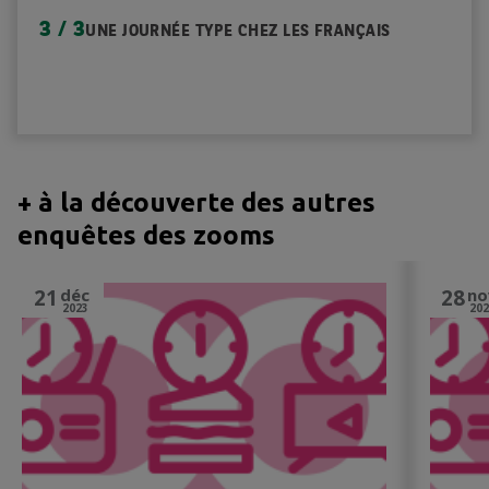
3 / 3
UNE JOURNÉE TYPE CHEZ LES FRANÇAIS
+ à la découverte des autres
enquêtes des zooms
21
déc
28
no
2023
202