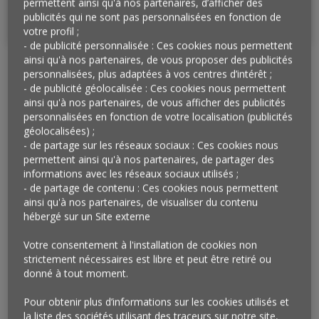
permettent ainsi qu'à nos partenaires, d’afficher des
l’interviewé(e).
publicités qui ne sont pas personnalisées en fonction de
votre profil ;
- de publicité personnalisée : Ces cookies nous permettent
ainsi qu'à nos partenaires, de vous proposer des publicités
personnalisées, plus adaptées à vos centres d’intérêt ;
Les zooms de L’Observatoire Cetelem continue
- de publicité géolocalisée : Ces cookies nous permettent
d’explorer le
thème de l’habitat
avec un second
ainsi qu'à nos partenaires, de vous afficher des publicités
personnalisées en fonction de votre localisation (publicités
sondage réalisé par Harris Interactive sur
« le
géolocalisées) ;
logement, premier lieu d’action écologique ? » :
- de partage sur les réseaux sociaux : Ces cookies nous
quelles sont les perceptions des Français de
permettent ainsi qu'à nos partenaires, de partager des
l’écologie au sein d’un logement ? Quels sont les
informations avec les réseaux sociaux utilisés ;
gestes en faveur de l’environnement qu’ils
- de partage de contenu : Ces cookies nous permettent
ainsi qu'à nos partenaires, de visualiser du contenu
privilégient ? Quelle place globalement accordent-
hébergé sur un Site externe
ils à l’écologie au sein de leur logement ?
Votre consentement à l'installation de cookies non
Que retenir de cette enquête ?
strictement nécessaires est libre et peut être retiré ou
donné à tout moment.
Le logement est le premier lieu « d’attention
écologique » des Français :
54 % portent une
Pour obtenir plus d’informations sur les cookies utilisés et
attention particulière à favoriser les
la liste des sociétés utilisant des traceurs sur notre site,