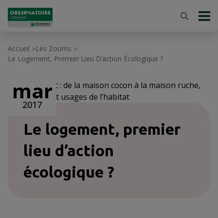
Accueil
Les Zooms
>
>
Le Logement, Premier Lieu D’action Écologique ?
mar
2 / 3
L'habitat : de la maison cocon à la maison ruche,
symbolique et usages de l’habitat
2017
Le logement, premier
lieu d’action
écologique ?