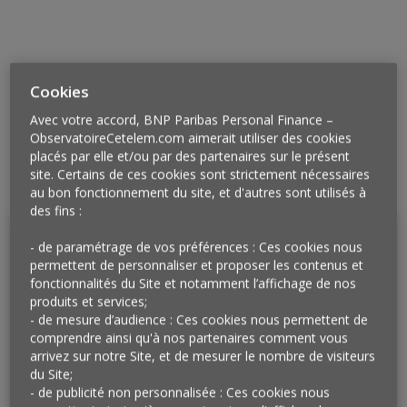
Cookies
Avec votre accord, BNP Paribas Personal Finance –
Ressources à télécharger
ObservatoireCetelem.com aimerait utiliser des cookies
Note détaillée
placés par elle et/ou par des partenaires sur le présent
Rapport de l'enquête 2/3
site. Certains de ces cookies sont strictement nécessaires
au bon fonctionnement du site, et d'autres sont utilisés à
Rapport complet
des fins :
- de paramétrage de vos préférences : Ces cookies nous
Méthodologie
permettent de personnaliser et proposer les contenus et
fonctionnalités du Site et notamment l’affichage de nos
Enquête réalisée par Harris Interactive en ligne du
produits et services;
07 au 09 mars 2017. Échantillon de 1 011
- de mesure d’audience : Ces cookies nous permettent de
personnes, représentatif des Français âgés de 18
comprendre ainsi qu'à nos partenaires comment vous
ans et plus. Méthode des quotas et redressement
arrivez sur notre Site, et de mesurer le nombre de visiteurs
appliqués aux variables suivantes : sexe, âge,
du Site;
- de publicité non personnalisée : Ces cookies nous
catégorie socioprofessionnelle et région de