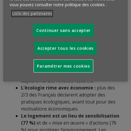
gestes écologiques au sein de leur
vous pouvez consulter notre politique des cookies :
logement.
C’est le double de l’attention
Liste des partenaires
portée quand ils se trouvent dans d’autres
lieux (lieux publics, en vacances ou encore sur
Continuer sans accepter
leur lieu de travail).
Les Français ont une conscience
écologique avérée qui se traduit par une
Accepter tous les cookies
facilité à effectuer des gestes écologiques
de base.
Fermer les fenêtres (96 %), fermer
Paramétrer mes cookies
les robinets (94 %), éteindre les lumières (94
%)… ou trier ses déchets (92 %) sont
aujourd’hui des réflexes naturels.
L’écologie rime avec économie :
plus des
2/3 des Français déclarent adopter des
pratiques écologiques, avant tout pour des
motivations économiques.
Le logement est un lieu de sensibilisation
(77 %)
et de « mise en œuvre » d’actions (76
%) pour protéger l’environnement. Les